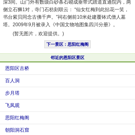
深3间。山门外有数级白砂条石砌成垂带式踏道直通院内，两
侧立石狮1对，寺门石枋刻联云： “仙女红梅到此拈花一笑，
书台紫贝同念古佛千声。”祠右侧前10米处建覆钵式僧人墓
塔。2009年9月被录入《中国文物地图集四川分册》。
(暂无图片，欢迎提供。)
下一景区：思阳红梅阁
邻近的恩阳区景区
恩阳区古桥
百人洞
步月塔
飞凤观
思阳红梅阁
朝阳洞石窟