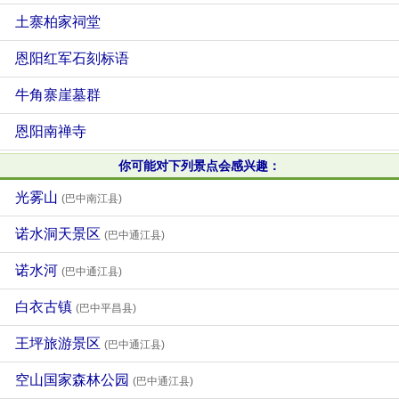
土寨柏家祠堂
恩阳红军石刻标语
牛角寨崖墓群
恩阳南禅寺
你可能对下列景点会感兴趣：
光雾山
(巴中南江县)
诺水洞天景区
(巴中通江县)
诺水河
(巴中通江县)
白衣古镇
(巴中平昌县)
王坪旅游景区
(巴中通江县)
空山国家森林公园
(巴中通江县)