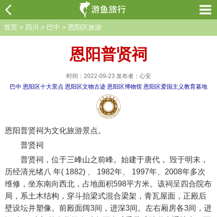
首页
>
四川
>
巴中
>
恩阳区旅游
恩阳普贤祠
时间：2022-09-23 发布者：心安
巴中
恩阳区十大景点
恩阳区文物古迹
恩阳区博物馆
恩阳区爱国主义教育基地
恩阳普贤祠为文化旅游景点。
普贤祠
普贤祠，位于三峰山之前峰。始建于唐代， 毁于明末，
历经清光绪八 年( 1882) 、 1982年、 1997年、2008年多次
维修，坐东南向西北，占地面积598平方米。该祠呈四合院布
局，系土木结构，穿斗抬梁式混合梁架，青瓦屋面，正殿后
壁设坛并塑像。前殿面阔3间，进深3间。左右厢房各3间，进