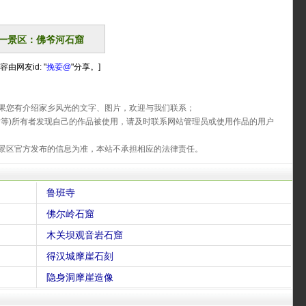
一景区：佛爷河石窟
容由网友id: "
挽荌@
"分享。]
果您有介绍家乡风光的文字、图片，欢迎与我们联系；
片等)所有者发现自己的作品被使用，请及时联系网站管理员或使用作品的用户
景区官方发布的信息为准，本站不承担相应的法律责任。
鲁班寺
佛尔岭石窟
木关坝观音岩石窟
得汉城摩崖石刻
隐身洞摩崖造像