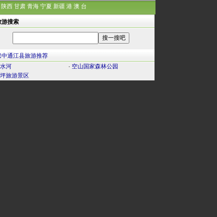
陕西
甘肃
青海
宁夏
新疆
港
澳
台
旅游搜索
巴中通江县旅游推荐
水河
·
空山国家森林公园
坪旅游景区