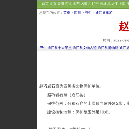
首页
北京
天津
河北
山西
内蒙古
辽宁
吉林
黑龙江
上海
您现在的位置：
首页
>
四川
>
巴中
>
通江县旅游
赵
时间：2022-09
巴中
通江县十大景点
通江县文物古迹
通江县博物馆
通江
赵巧岩石窟为四川省文物保护单位。
赵巧岩石窟（通江县）
保护范围：分布石窟的山崖顶向后外延5米，底部向
建设控制地带：保护范围外延10米。