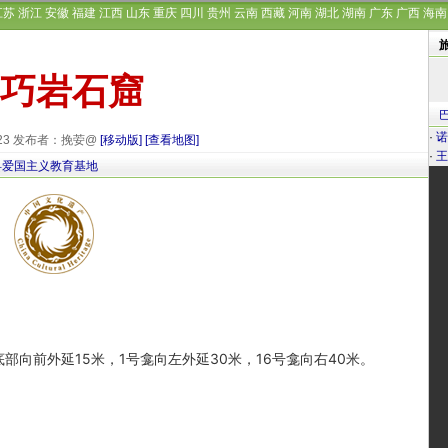
江苏
浙江
安徽
福建
江西
山东
重庆
四川
贵州
云南
西藏
河南
湖北
湖南
广东
广西
海南
巧岩石窟
·
诺
-23 发布者：挽荌@
[移动版]
[查看地图]
·
王
县爱国主义教育基地
前外延15米，1号龛向左外延30米，16号龛向右40米。