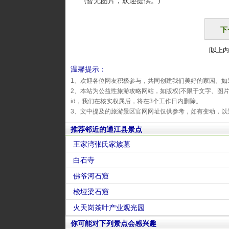
(暂无图片，欢迎提供。)
下
[以上内
温馨提示：
1、欢迎各位网友积极参与，共同创建我们美好的家园。如
2、本站为公益性旅游攻略网站，如版权(不限于文字、图
id，我们在核实权属后，将在3个工作日内删除。
3、文中提及的旅游景区官网网址仅供参考，如有变动，以
推荐邻近的通江县景点
王家湾张氏家族墓
白石寺
佛爷河石窟
梭垭梁石窟
火天岗茶叶产业观光园
你可能对下列景点会感兴趣