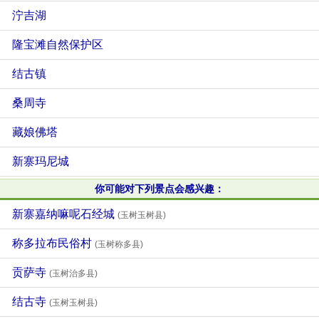
泞吉湖
隆宝滩自然保护区
结古镇
桑周寺
藏娘佛塔
新寨玛尼城
你可能对下列景点会感兴趣：
新寨嘉纳嘛呢石经城
(玉树玉树县)
称多拉布民俗村
(玉树称多县)
贡萨寺
(玉树治多县)
结古寺
(玉树玉树县)