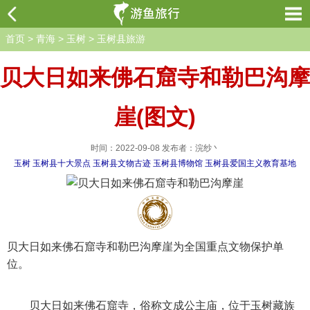
首页
>
青海
>
玉树
>
玉树县旅游
贝大日如来佛石窟寺和勒巴沟摩
崖(图文)
时间：2022-09-08 发布者：浣纱丶
玉树
玉树县十大景点
玉树县文物古迹
玉树县博物馆
玉树县爱国主义教育基地
贝大日如来佛石窟寺和勒巴沟摩崖为全国重点文物保护单
位。
贝大日如来佛石窟寺，俗称文成公主庙，位于玉树藏族