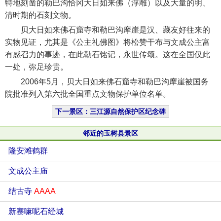
特地刻凿的勒巴沟恰冈大日如来佛（浮雕）以及大量的明、
清时期的石刻文物。
贝大日如来佛石窟寺和勒巴沟摩崖是汉、藏友好往来的
实物见证，尤其是《公主礼佛图》将松赞干布与文成公主富
有感召力的事迹，在此勒石铭记，永世传颂。这在全国仅此
一处，弥足珍贵。
2006年5月，贝大日如来佛石窟寺和勒巴沟摩崖被国务
院批准列入第六批全国重点文物保护单位名单。
下一景区：三江源自然保护区纪念碑
邻近的玉树县景区
隆安滩鹤群
文成公主庙
结古寺
AAAA
新寨嘛呢石经城