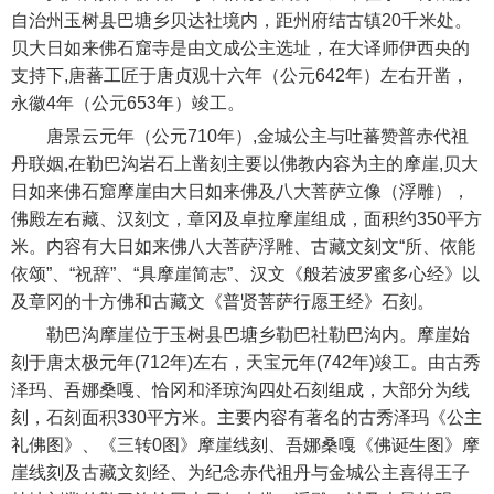
自治州玉树县巴塘乡贝达社境内，距州府结古镇20千米处。
贝大日如来佛石窟寺是由文成公主选址，在大译师伊西央的
支持下,唐蕃工匠于唐贞观十六年（公元642年）左右开凿，
永徽4年（公元653年）竣工。
唐景云元年（公元710年）,金城公主与吐蕃赞普赤代祖
丹联姻,在勒巴沟岩石上凿刻主要以佛教内容为主的摩崖,贝大
日如来佛石窟摩崖由大日如来佛及八大菩萨立像（浮雕），
佛殿左右藏、汉刻文，章冈及卓拉摩崖组成，面积约350平方
米。内容有大日如来佛八大菩萨浮雕、古藏文刻文“所、依能
依颂”、“祝辞”、“具摩崖简志”、汉文《般若波罗蜜多心经》以
及章冈的十方佛和古藏文《普贤菩萨行愿王经》石刻。
勒巴沟摩崖位于玉树县巴塘乡勒巴社勒巴沟内。摩崖始
刻于唐太极元年(712年)左右，天宝元年(742年)竣工。由古秀
泽玛、吾娜桑嘎、恰冈和泽琼沟四处石刻组成，大部分为线
刻，石刻面积330平方米。主要内容有著名的古秀泽玛《公主
礼佛图》、《三转0图》摩崖线刻、吾娜桑嘎《佛诞生图》摩
崖线刻及古藏文刻经、为纪念赤代祖丹与金城公主喜得王子