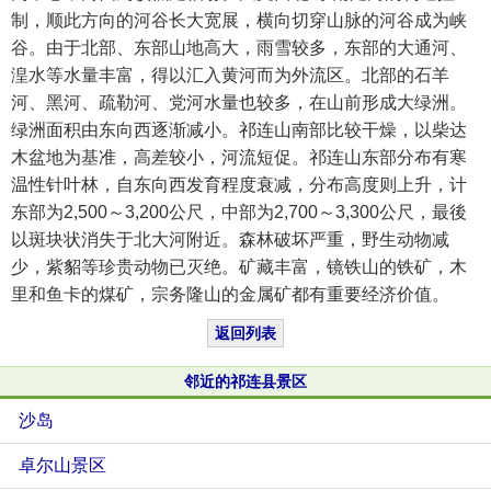
制，顺此方向的河谷长大宽展，横向切穿山脉的河谷成为峡
谷。由于北部、东部山地高大，雨雪较多，东部的大通河、
湟水等水量丰富，得以汇入黄河而为外流区。北部的石羊
河、黑河、疏勒河、党河水量也较多，在山前形成大绿洲。
绿洲面积由东向西逐渐减小。祁连山南部比较干燥，以柴达
木盆地为基准，高差较小，河流短促。祁连山东部分布有寒
温性针叶林，自东向西发育程度衰减，分布高度则上升，计
东部为2,500～3,200公尺，中部为2,700～3,300公尺，最後
以斑块状消失于北大河附近。森林破坏严重，野生动物减
少，紫貂等珍贵动物已灭绝。矿藏丰富，镜铁山的铁矿，木
里和鱼卡的煤矿，宗务隆山的金属矿都有重要经济价值。
返回列表
邻近的祁连县景区
沙岛
卓尔山景区