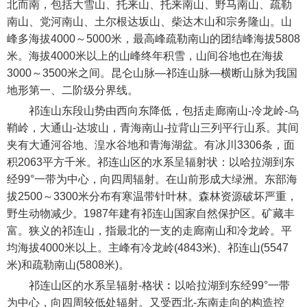
北而南，包括大雪山、托来山、托来南山、野马南山、疏勒
南山、党河南山、土尔根达坂山、柴达木山和宗务隆山。山
峰多海拔4000～5000米，最高峰疏勒南山的团结峰海拔5808
米。海拔4000米以上的山峰终年积雪，山间谷地也在海拔
3000～3500米之间。昆仑山脉—祁连山脉—横断山脉为我国
地形第一、二阶级分界线。
祁连山东段山势由西向东降低，包括走廊南山-冷龙岭-乌
鞘岭，大通山-达坡山，青海南山-拉背山三列平行山系。其间
夹有大通河谷地、湟水谷地和青海湖盆。有冰川3306条，面
积2063平方千米。祁连山区的水系呈辐射状：以哈拉湖到东
经99°一带为中心，向四周辐射。在山前形成大绿洲。东部海
拔2500～3300米分布有寒温带针叶林。森林资源破坏严重，
野生动物减少。1987年建有祁连山国家自然保护区。矿藏丰
富。狭义的祁连山，指最北的一支的走廊南山和冷龙岭。平
均海拔4000米以上。主峰有冷龙岭(4843米)、祁连山(5547
米)和疏勒南山(5808米)。
祁连山区的水系呈辐射-格状︰以哈拉湖到东经99°一带
为中心，向四周较低处辐射。又受西北-东南走向的构造控