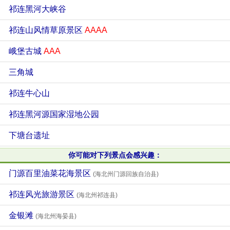
祁连黑河大峡谷
祁连山风情草原景区
AAAA
峨堡古城
AAA
三角城
祁连牛心山
祁连黑河源国家湿地公园
下塘台遗址
你可能对下列景点会感兴趣：
门源百里油菜花海景区
(海北州门源回族自治县)
祁连风光旅游景区
(海北州祁连县)
金银滩
(海北州海晏县)