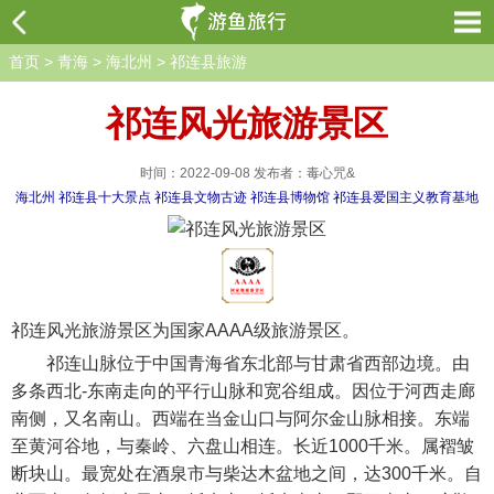
首页
>
青海
>
海北州
>
祁连县旅游
祁连风光旅游景区
时间：2022-09-08 发布者：毒心咒&
海北州
祁连县十大景点
祁连县文物古迹
祁连县博物馆
祁连县爱国主义教育基地
祁连风光旅游景区为国家AAAA级旅游景区。
祁连山脉位于中国青海省东北部与甘肃省西部边境。由
多条西北-东南走向的平行山脉和宽谷组成。因位于河西走廊
南侧，又名南山。西端在当金山口与阿尔金山脉相接。东端
至黄河谷地，与秦岭、六盘山相连。长近1000千米。属褶皱
断块山。最宽处在酒泉市与柴达木盆地之间，达300千米。自