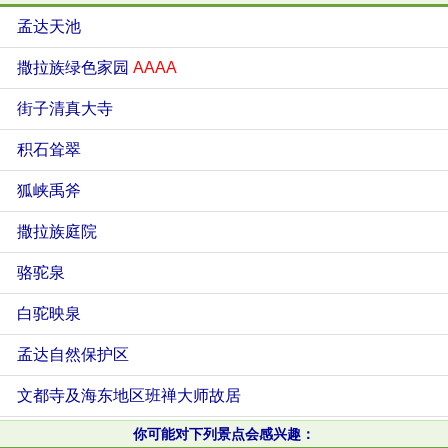
孟达天池
撒拉族绿色家园
AAAA
街子清真大寺
积石耸翠
狐峡禹斧
撒拉族庭院
骆驼泉
白驼映泉
孟达自然保护区
文都寺及海东地区班禅大师故居
你可能对下列景点会感兴趣：