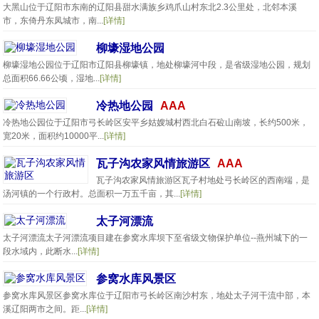
大黑山位于辽阳市东南的辽阳县甜水满族乡鸡爪山村东北2.3公里处，北邻本溪
市，东倚丹东凤城市，南...
[详情]
柳壕湿地公园
柳壕湿地公园位于辽阳市辽阳县柳壕镇，地处柳壕河中段，是省级湿地公园，规划
总面积66.66公顷，湿地...
[详情]
冷热地公园
AAA
冷热地公园位于辽阳市弓长岭区安平乡姑嫂城村西北白石砬山南坡，长约500米，
宽20米，面积约10000平...
[详情]
瓦子沟农家风情旅游区
AAA
瓦子沟农家风情旅游区瓦子村地处弓长岭区的西南端，是
汤河镇的一个行政村。总面积一万五千亩，其...
[详情]
太子河漂流
太子河漂流太子河漂流项目建在参窝水库坝下至省级文物保护单位--燕州城下的一
段水域内，此断水...
[详情]
参窝水库风景区
参窝水库风景区参窝水库位于辽阳市弓长岭区南沙村东，地处太子河干流中部，本
溪辽阳两市之间。距...
[详情]