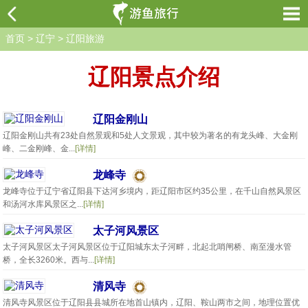
首页
>
辽宁
>
辽阳旅游
辽阳景点介绍
辽阳金刚山
辽阳金刚山共有23处自然景观和5处人文景观，其中较为著名的有龙头峰、大金刚
峰、二金刚峰、金...
[详情]
龙峰寺
龙峰寺位于辽宁省辽阳县下达河乡境内，距辽阳市区约35公里，在千山自然风景区
和汤河水库风景区之...
[详情]
太子河风景区
太子河风景区太子河风景区位于辽阳城东太子河畔，北起北哨闸桥、南至漫水管
桥，全长3260米。西与...
[详情]
清风寺
清风寺风景区位于辽阳县县城所在地首山镇内，辽阳、鞍山两市之间，地理位置优