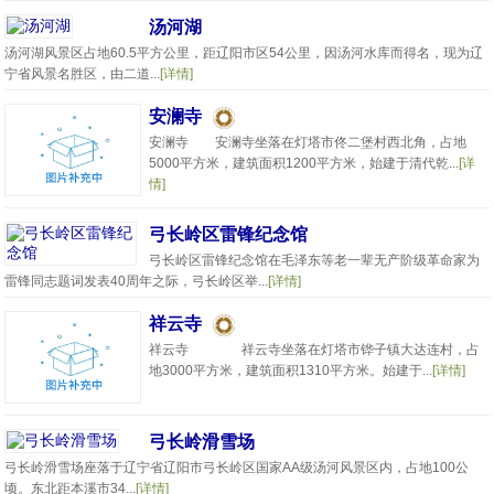
汤河湖
汤河湖风景区占地60.5平方公里，距辽阳市区54公里，因汤河水库而得名，现为辽
宁省风景名胜区，由二道...
[详情]
安澜寺
安澜寺 安澜寺坐落在灯塔市佟二堡村西北角，占地
5000平方米，建筑面积1200平方米，始建于清代乾...
[详
情]
弓长岭区雷锋纪念馆
弓长岭区雷锋纪念馆在毛泽东等老一辈无产阶级革命家为
雷锋同志题词发表40周年之际，弓长岭区举...
[详情]
祥云寺
祥云寺 祥云寺坐落在灯塔市铧子镇大达连村，占
地3000平方米，建筑面积1310平方米。始建于...
[详情]
弓长岭滑雪场
弓长岭滑雪场座落于辽宁省辽阳市弓长岭区国家AA级汤河风景区内，占地100公
顷。东北距本溪市34...
[详情]