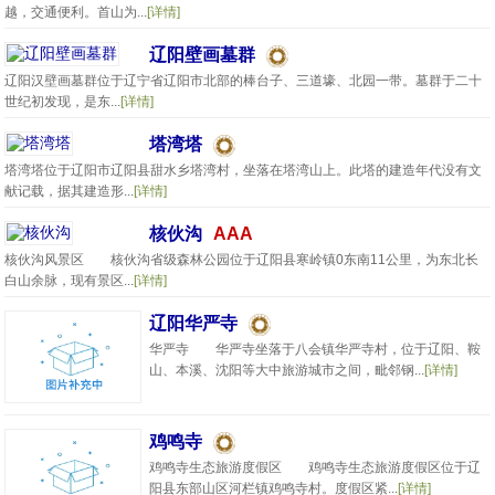
越，交通便利。首山为...
[详情]
辽阳壁画墓群
辽阳汉壁画墓群位于辽宁省辽阳市北部的棒台子、三道壕、北园一带。墓群于二十
世纪初发现，是东...
[详情]
塔湾塔
塔湾塔位于辽阳市辽阳县甜水乡塔湾村，坐落在塔湾山上。此塔的建造年代没有文
献记载，据其建造形...
[详情]
核伙沟
AAA
核伙沟风景区 核伙沟省级森林公园位于辽阳县寒岭镇0东南11公里，为东北长
白山余脉，现有景区...
[详情]
辽阳华严寺
华严寺 华严寺坐落于八会镇华严寺村，位于辽阳、鞍
山、本溪、沈阳等大中旅游城市之间，毗邻钢...
[详情]
鸡鸣寺
鸡鸣寺生态旅游度假区 鸡鸣寺生态旅游度假区位于辽
阳县东部山区河栏镇鸡鸣寺村。度假区紧...
[详情]