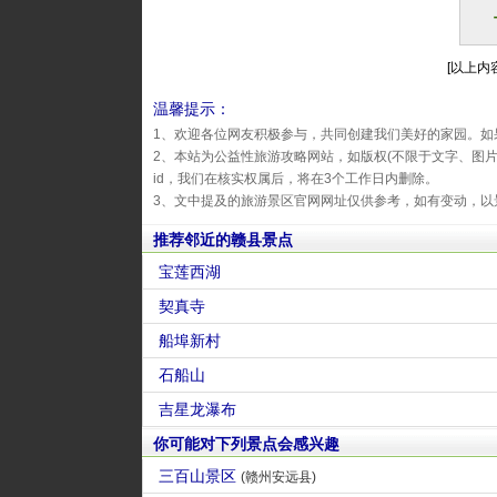
[以上内容
温馨提示：
1、欢迎各位网友积极参与，共同创建我们美好的家园。如
2、本站为公益性旅游攻略网站，如版权(不限于文字、图
id，我们在核实权属后，将在3个工作日内删除。
3、文中提及的旅游景区官网网址仅供参考，如有变动，以
推荐邻近的赣县景点
宝莲西湖
契真寺
船埠新村
石船山
吉星龙瀑布
你可能对下列景点会感兴趣
三百山景区
(赣州安远县)