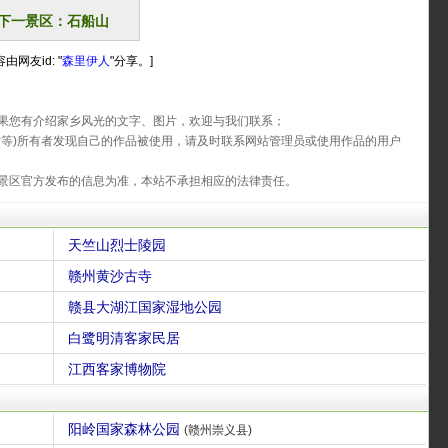
下一景区：石船山
由网友id: "
森里伊人
"分享。]
果您有介绍家乡风光的文字、图片，欢迎与我们联系；
片等)所有者发现自己的作品被使用，请及时联系网站管理员或使用作品的用户
景区官方发布的信息为准，本站不承担相应的法律责任。
天竺山烈士陵园
赣州黄沙古寺
赣县大湖江国家湿地公园
白鹭明清客家民居
江西客家博物院
阳岭国家森林公园
(赣州崇义县)