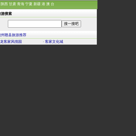
陕西
甘肃
青海
宁夏
新疆
港
澳
台
旅游搜索
赣州赣县旅游推荐
龙客家风情园
·
客家文化城