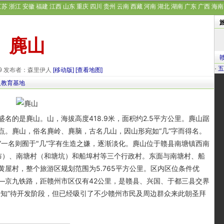
江苏
浙江
安徽
福建
江西
山东
重庆
四川
贵州
云南
西藏
河南
湖北
湖南
广东
广西
海南
麂山
·
五
-29 发布者：森里伊人
[移动版]
[查看地图]
义教育基地
是麂山。山，海拔高度418.9米，面积约2.5平方公里。麂山踞
点。麂山，俗名麂岭、麂脑，古名几山，因山形宛如“几”字而得名。
山”一名则囿于"几”字有生造之嫌，逐渐淡化。麂山位于赣县南塘镇西南
布）、南塘村（和塘坑）和船埠村等三个行政村。东面与南塘村、船
屋村，整个旅游区规划范围为5.765平方公里。区内区位条件优
—京九铁路，距赣州市区仅有42公里，是赣县、兴国、于都三县交界
未知”待开发阶段，但已经吸引了不少赣州市民及周边群众来此朝圣拜