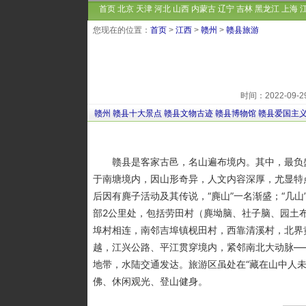
首页
北京
天津
河北
山西
内蒙古
辽宁
吉林
黑龙江
上海
您现在的位置：
首页
>
江西
>
赣州
>
赣县旅游
时间：2022-09
赣州
赣县十大景点
赣县文物古迹
赣县博物馆
赣县爱国主
赣县是客家古邑，名山遍布境内。其中，最负盛名的
于南塘境内，因山形奇异，人文内容深厚，尤显特
后因有麂子活动及其传说，“麂山”一名渐盛；“几
部2公里处，包括劳田村（麂坳脑、社子脑、园土
埠村相连，南邻吉埠镇枧田村，西靠清溪村，北界黄
越，江兴公路、平江贯穿境内，紧邻南北大动脉—
地带，水陆交通发达。旅游区虽处在“藏在山中人
佛、休闲观光、登山健身。