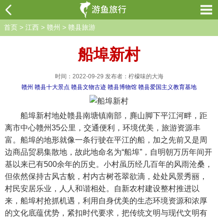
首页
>
江西
>
赣州
>
赣县旅游
船埠新村
时间：2022-09-29 发布者：柠檬味的大海
赣州
赣县十大景点
赣县文物古迹
赣县博物馆
赣县爱国主义教育基地
船埠新村地处赣县南塘镇南部，麂山脚下平江河畔，距
离市中心赣州35公里，交通便利，环境优美，旅游资源丰
富。船埠的地形就像一条行驶在平江的船，加之先前又是周
边商品贸易集散地，故此地命名为“船埠”，自明朝万历年间开
基以来已有500余年的历史。小村虽历经几百年的风雨沧桑，
但依然保持古风古貌，村内古树苍翠欲滴，处处风景秀丽，
村民安居乐业，人人和谐相处。自新农村建设整村推进以
来，船埠村抢抓机遇，利用自身优美的生态环境资源和浓厚
的文化底蕴优势，紧扣时代要求，把传统文明与现代文明有