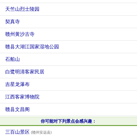
天竺山烈士陵园
契真寺
赣州黄沙古寺
赣县大湖江国家湿地公园
石船山
白鹭明清客家民居
吉星龙瀑布
江西客家博物院
赣县文昌阁
你可能对下列景点会感兴趣：
三百山景区
(赣州安远县)