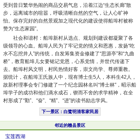
受到昔日繁华热闹的商品交易气息，沿着江边“生态长廊”散
步，远离城市的喧嚣，呼吸清晰自然的空气，让人心旷神
怡。保存完好的自然景观加之现代化的建设使得船埠村被称
赞为“生态家园”。
社会和谐村：船埠新村从选点、规划到建设都凝聚了各
级领导的心血。船埠人民为了牢记党的情义和恩惠，发扬“吃
水不忘挖井人”的传统，自发筹集资金修建了“思源亭”和“九曲
桥”，教育船埠儿女要铭记党恩，心系党情，并世代传递下
去。船埠村风文明，村民热情好客，崇文尚学、尊师重教。
据统计，在船埠王氏族人中，现有博士生5人，本科生42人，
故新村理事会专门修建了一个纪念园林名叫“博士林”，昭示船
埠学子的成功和他们滴水成石，锲而不舍的求学精神，在全
村形成了“勤”、“奋”、“精”、“进”的读书励志学风。
下一景区：白鹭明清客家民居
邻近的赣县景区
宝莲西湖