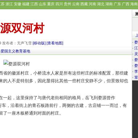
江苏
浙江
安徽
福建
江西
山东
重庆
四川
贵州
云南
西藏
河南
湖北
湖南
广东
广西
海南
源双河村
·
婺
-29 发布者：无声飞雪
[移动版]
[查看地图]
·
江
县爱国主义教育基地
·
灵
·
婺
·
婺
·
李
省的徽派村庄，小桥流水人家是所有这些村庄的标准配置，那些建
·
篁
来的人不是特别多，因此显得比其他一些村庄安静不少，但景致却也
一起，这里保持了与唐代老街相同的格局，岳飞到婺源曾作
自行车，沿着街上的青石板路前行，两侧的古建，古店铺一一而过，有
留了一座木板桥通到对面的村庄。