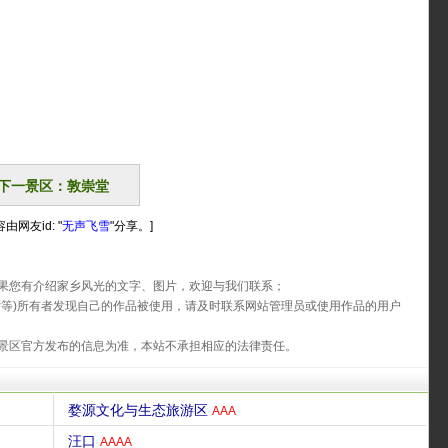
下一景区：敦崇堂
由网友id: "
无声飞雪
"分享。]
果您有介绍家乡风光的文字、图片，欢迎与我们联系；
片等)所有者发现自己的作品被使用，请及时联系网站管理员或使用作品的用户
景区官方发布的信息为准，本站不承担相应的法律责任。
婺源文化与生态旅游区
AAA
汪口
AAAA