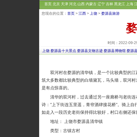
首页
北京
天津
河北
山西
内蒙古
辽宁
吉林
黑龙江
上海
您现在的位置：
首页
>
江西
>
上饶
>
婺源县旅游
婺
时间：2022-09
上饶
婺源县十大景点
婺源县文物古迹
婺源县博物馆
婺源
双河村在婺源的清华镇，是一个比较典型的江西
筑大多数都比较典型的白墙黛瓦，马头墙，双河村
是有点惊喜的。
清华的双河村，过去通过另一座廊桥与老街连在
诗：“上下街连五里遥，青帘酒肆接花桥”。骑上
如走入一段历史老街保持得比较好，村口右侧还保
地址： 上饶市婺源县清华镇
类型：古镇古村