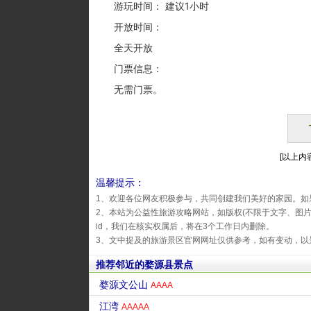
游玩时间： 建议1小时
开放时间：
全天开放
门票信息：
无需门票。
[以上内容
温馨提示：
1、欢迎各位网友积极参与，共同创建我们美好的家园。如
2、本站为公益性旅游攻略网站，如版权(不限于文字、图
id，我们在核实权属后，将在3个工作日内删除。
3、文中提及的旅游景区官网网址仅供参考，如有变动，以
推荐邻近的婺源县景点
婺源文公山
AAAA
江湾
AAAAA