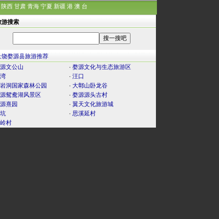
陕西
甘肃
青海
宁夏
新疆
港
澳
台
旅游搜索
上饶婺源县旅游推荐
源文公山
·
婺源文化与生态旅游区
湾
·
汪口
岩洞国家森林公园
·
大鄣山卧龙谷
源鸳鸯湖风景区
·
婺源源头古村
源熹园
·
翼天文化旅游城
坑
·
思溪延村
岭村