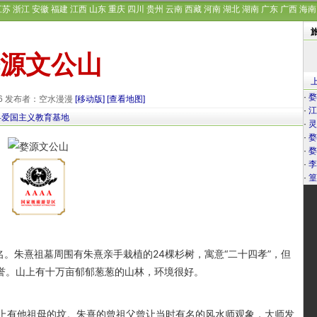
江苏
浙江
安徽
福建
江西
山东
重庆
四川
贵州
云南
西藏
河南
湖北
湖南
广东
广西
海南
源文公山
·
婺
-06 发布者：空水漫漫
[移动版]
[查看地图]
·
江
县爱国主义教育基地
·
灵
·
婺
·
婺
·
李
·
篁
。朱熹祖墓周围有朱熹亲手栽植的24棵杉树，寓意“二十四孝”，但
之誉。山上有十万亩郁郁葱葱的山林，环境很好。
有他祖母的坟。朱熹的曾祖父曾让当时有名的风水师观象，大师发