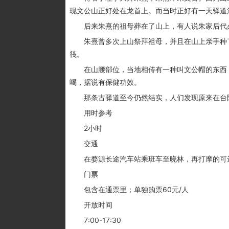
现文公山正好处在龙首上。而当时正好有一天驿道
后来朱熹的祖母葬在了山上，有人说朱家后代必
朱熹曾多次上山祭拜祖母，并且在山上亲手种了
筏。
在山腰部位，当地相传有一种叫文公帽的东西，
喝，据说有保健功效。
那条古驿道至今仍然结实，人们发现原来在台阶
用时参考
2小时
交通
在婺源长途汽车站乘班车至晓林，再打摩的可
门票
包含在通票里；单独购票60元/人
开放时间
7:00-17:30