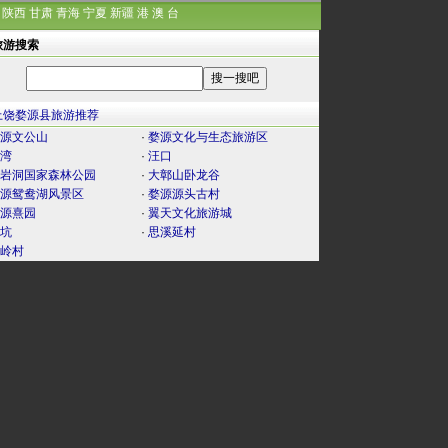
陕西
甘肃
青海
宁夏
新疆
港
澳
台
旅游搜索
上饶婺源县旅游推荐
源文公山
·
婺源文化与生态旅游区
湾
·
汪口
岩洞国家森林公园
·
大鄣山卧龙谷
源鸳鸯湖风景区
·
婺源源头古村
源熹园
·
翼天文化旅游城
坑
·
思溪延村
岭村