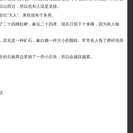
沿山而过，所以也有人说是龙脉。
出“大人”。果然就有个朱熹。
二十四棵松树，象征二十四孝。现在只留下十来棵，因为有人偷
其实是一种矿石，象白糖一样大小的颗粒。常常有人拣了撵碎泡茶
的石板两边竖插了一些小石块，所以会越踩越紧。
达