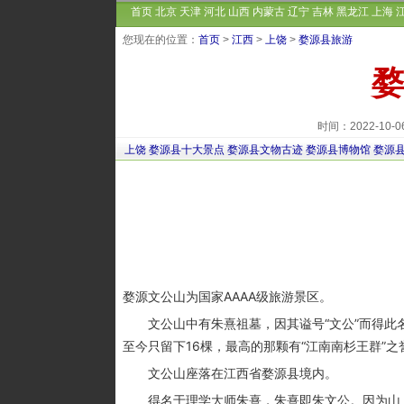
首页
北京
天津
河北
山西
内蒙古
辽宁
吉林
黑龙江
上海
您现在的位置：
首页
>
江西
>
上饶
>
婺源县旅游
婺
时间：2022-10
上饶
婺源县十大景点
婺源县文物古迹
婺源县博物馆
婺源
婺源文公山为国家AAAA级旅游景区。
文公山中有朱熹祖墓，因其谥号“文公”而得此名
至今只留下16棵，最高的那颗有“江南南杉王群”
文公山座落在江西省婺源县境内。
得名于理学大师朱熹，朱熹即朱文公。因为山上