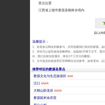
景点位置
江西省上饶市婺源县晓林乡境内
[以上内容
温馨提示：
1、欢迎各位网友积极参与，共同创建我们美好的家园。如
2、本站为公益性旅游攻略网站，如版权(不限于文字、图
id，我们在核实权属后，将在3个工作日内删除。
3、文中提及的旅游景区官网网址仅供参考，如有变动，以
推荐邻近的婺源县景点
婺源文化与生态旅游区
AAA
汪口
AAAA
大鄣山卧龙谷
AAAA
婺源延村余庆堂