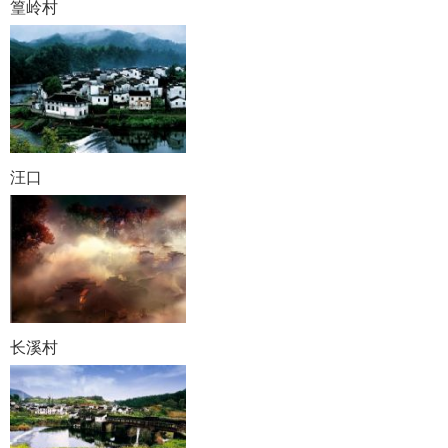
篁岭村
汪口
长溪村