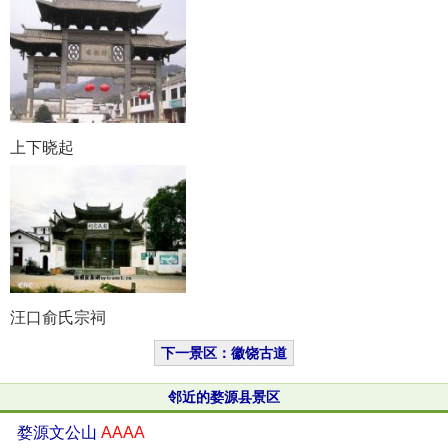
上下晓起
汪口俞氏宗祠
下一景区：徽饶古道
邻近的婺源县景区
婺源文公山
AAAA