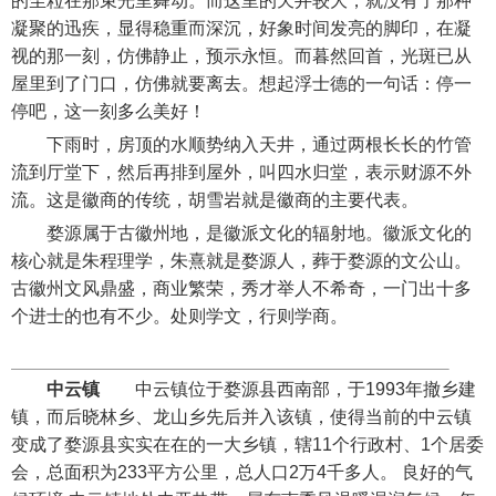
的尘粒在那束光里舞动。而这里的天井较大，就没有了那种
凝聚的迅疾，显得稳重而深沉，好象时间发亮的脚印，在凝
视的那一刻，仿佛静止，预示永恒。而暮然回首，光斑已从
屋里到了门口，仿佛就要离去。想起浮士德的一句话：停一
停吧，这一刻多么美好！
下雨时，房顶的水顺势纳入天井，通过两根长长的竹管
流到厅堂下，然后再排到屋外，叫四水归堂，表示财源不外
流。这是徽商的传统，胡雪岩就是徽商的主要代表。
婺源属于古徽州地，是徽派文化的辐射地。徽派文化的
核心就是朱程理学，朱熹就是婺源人，葬于婺源的文公山。
古徽州文风鼎盛，商业繁荣，秀才举人不希奇，一门出十多
个进士的也有不少。处则学文，行则学商。
中云镇
中云镇位于婺源县西南部，于1993年撤乡建
镇，而后晓林乡、龙山乡先后并入该镇，使得当前的中云镇
变成了婺源县实实在在的一大乡镇，辖11个行政村、1个居委
会，总面积为233平方公里，总人口2万4千多人。 良好的气