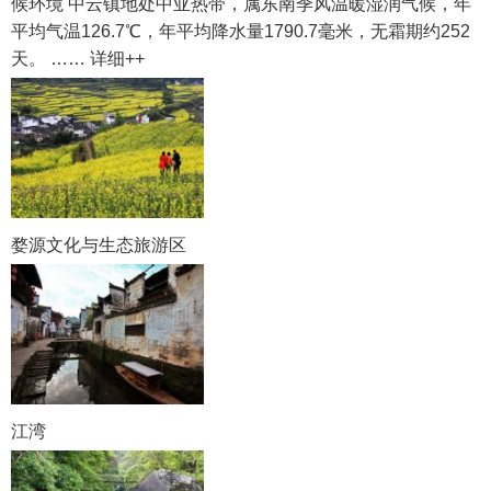
候环境 中云镇地处中亚热带，属东南季风温暖湿润气候，年
平均气温126.7℃，年平均降水量1790.7毫米，无霜期约252
天。 …… 详细++
婺源文化与生态旅游区
江湾