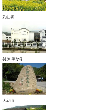
彩虹桥
婺源博物馆
大鄣山