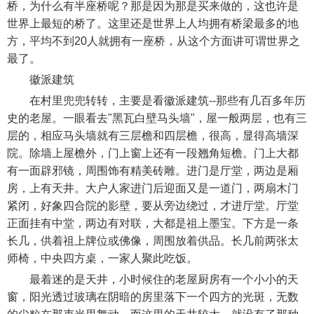
桥，为什么有半座桥呢？那是因为那是买来做的，这也许是
世界上最短的桥了。这里还是世界上人均拥有桥梁最多的地
方，平均不到20人就拥有一座桥，从这个方面讲可谓世界之
最了。
徽派建筑
在村里兜兜转转，主要是看徽派建筑--那些有几百多年历
史的老屋。一眼看去"黑瓦白壁马头墙"，屋一般两层，也有三
层的，相应马头墙就有三层檐和四层檐，很高，显得高墙深
院。除墙上屋檐外，门上窗上还有一段翘角短檐。门上大都
有一面辟邪镜，周围饰有精美砖雕。进门是厅堂，两边是厢
房，上有天井。大户人家进门后迎面又是一道门，两扇木门
紧闭，好象四合院的影壁，要从旁边绕过，才进厅堂。厅堂
正面挂有中堂，两边有对联，大都是祖上墨宝。下方是一条
长几，供着祖上牌位或佛像，周围放着供品。长几前两张太
师椅，中央四方桌，一家人聚此吃饭。
最着迷的是天井，小时候住的老屋厨房有一个小小的天
窗，阳光透过玻璃在阴暗的房里落下一个四方的光斑，无数