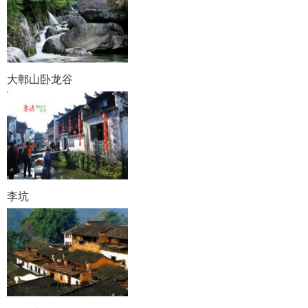
大鄣山卧龙谷
李坑