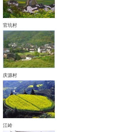
官坑村
庆源村
江岭