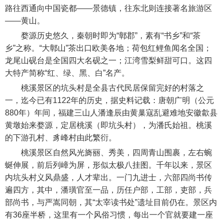
路往西通向中国瓷都——景德镇，往东北则连接著名旅游区
——黄山。
婺源历史悠久，秦朝时即为“鄣郡”，素有“书乡”和“茶
乡”之称。“大鄣山”茶出口欧美各地；荷包红鲤鱼闻名全国；
龙尾山砚台是全国四大名砚之一；江湾雪梨鲜甜可口。这四
大特产简称“红、绿、黑、白”名产。
桃溪景区的坑头村是全县古代民居保留完好的村落之
一，迄今已有1122年的历史，据史料记载：唐朝广明（公元
880年）年间，福建三山人潘逢辰由黄巢寇乱避难地安徽歙县
黄墩始来婺源，定居桃溪（即坑头村），为潘氏始祖。桃溪
的下游孔村、豸峰村由此繁衍。
桃溪景区自然风光旖丽、秀美，四周青山围裹，左右蜿
蜒伸展，前后列嶂为屏，形似太极八挂图。千年以来，景区
内坑头村义风鼎盛，人才辈出。一门九进士，六部四尚书传
遍四方，其中，潘璜官至一品，历任户部，工部，吏部，兵
部尚书，与严嵩同朝，其“太宰读书处”遗址目前仍在。景区内
有36座半桥，这里有一个风俗习惯，每出一个官就要建一座