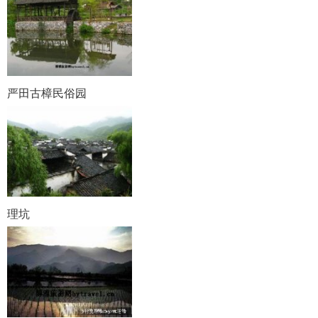
严田古樟民俗园
理坑