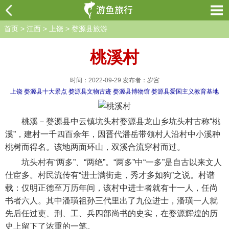
首页
>
江西
>
上饶
>
婺源县旅游
桃溪村
时间：2022-09-29 发布者：岁吢
上饶
婺源县十大景点
婺源县文物古迹
婺源县博物馆
婺源县爱国主义教育基地
桃溪－婺源县中云镇坑头村婺源县龙山乡坑头村古称“桃
溪”，建村一千四百余年，因晋代潘岳带领村人沿村中小溪种
桃树而得名。该地两面环山，双溪合流穿村而过。
坑头村有“两多”、“两绝”。“两多”中“一多”是自古以来文人
仕宦多。村民流传有“进士满街走，秀才多如狗”之说。村谱
载：仅明正德至万历年间，该村中进士者就有十一人，任尚
书者六人。其中潘璜祖孙三代里出了九位进士，潘璜一人就
先后任过吏、刑、工、兵四部尚书的史实，在婺源辉煌的历
史上留下了浓重的一笔。