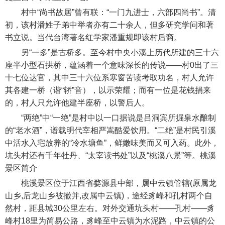
村中“尚书故居”曾有联：“一门九进士，六部四尚书”。清
初，该村潘姓子弟中举者亦有二十余人，但多研究学问和著
书立说。当代台湾著名红学家潘重规即该村后裔。
另“一多”是古桥多。至今村中央小溪上历代所建的三十六
座半小型石拱桥，蕴涵着一个意味深长的传说——村0出了三
十七位达官，其中三十六位系寒窗苦读考取功名，村人允许
其各建一桥（谐“轿”音），以示荣耀；而有一位是花钱捐来
的，村人只允许他建半座桥，以警后人。
“两绝”中“一绝”是村中以一口据说是吕洞宾所掘泉水酿制
的“老水酒”，谱载明代宰相严嵩酷爱饮用。“二绝”是村民引溪
中活水入宅放养的“冷水塘鱼”，鲜嫩味美而又可入药。此外，
坑头村还有千年牡丹、“太宰读书处”以及“桃溪八景”等。桃溪
景区简介
桃溪景区位于江西省婺源县中部，属中云镇管辖(原属龙
山乡,后龙山乡被撤并,改属中云镇)，途经豸峰和孔村两个自
然村，距县城30公里左右。对外交通坑头村——孔村——豸
峰村18里为简易公路，豸峰至中云镇为水泥路，中云镇的公