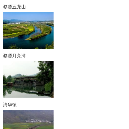
婺源五龙山
婺源月亮湾
清华镇