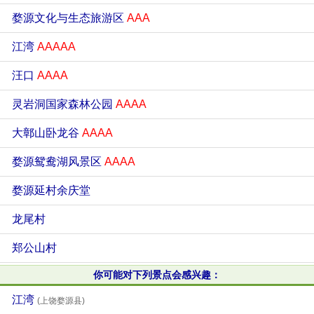
婺源文化与生态旅游区
AAA
江湾
AAAAA
汪口
AAAA
灵岩洞国家森林公园
AAAA
大鄣山卧龙谷
AAAA
婺源鸳鸯湖风景区
AAAA
婺源延村余庆堂
龙尾村
郑公山村
你可能对下列景点会感兴趣：
江湾
(上饶婺源县)