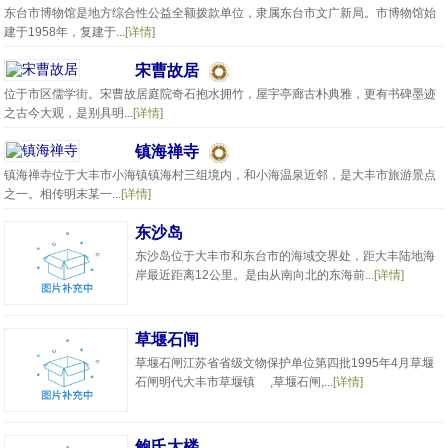
东台市博物馆是地方综合性公益全额拨款单位，隶属东台市文广新局。市博物馆始
建于1958年，复建于...
[详情]
宋曹故居
位于市区儒学街。宋曹故居庭院奇石抱水拥竹，屋宇亭廊古朴典雅，更有书碑墨迹
之古今大观，是别具明...
[详情]
镇海禅寺
镇海禅寺位于大丰市小海镇镇海村三组境内，和小海温泉近邻，是大丰市旅游景点
之一。相传明末某一...
[详情]
东沙岛
东沙岛位于大丰市和东台市的海域交界处，距大丰陆地海
岸最近距离12公里。是由从南向北的东海前...
[详情]
草堰石闸
草堰石闸江苏省省级文物保护单位第四批1995年4月草堰
石闸明代大丰市草堰镇 ,草堰石闸,...
[详情]
鲍氏大楼