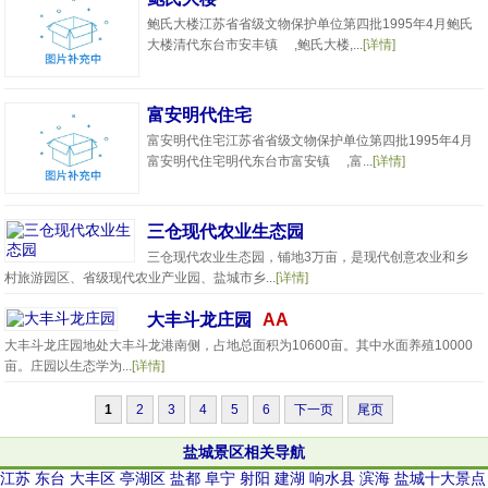
鲍氏大楼江苏省省级文物保护单位第四批1995年4月鲍氏
大楼清代东台市安丰镇 ,鲍氏大楼,...
[详情]
富安明代住宅
富安明代住宅江苏省省级文物保护单位第四批1995年4月
富安明代住宅明代东台市富安镇 ,富...
[详情]
三仓现代农业生态园
三仓现代农业生态园，铺地3万亩，是现代创意农业和乡
村旅游园区、省级现代农业产业园、盐城市乡...
[详情]
大丰斗龙庄园
AA
大丰斗龙庄园地处大丰斗龙港南侧，占地总面积为10600亩。其中水面养殖10000
亩。庄园以生态学为...
[详情]
1
2
3
4
5
6
下一页
尾页
盐城景区相关导航
江苏
东台
大丰区
亭湖区
盐都
阜宁
射阳
建湖
响水县
滨海
盐城十大景点