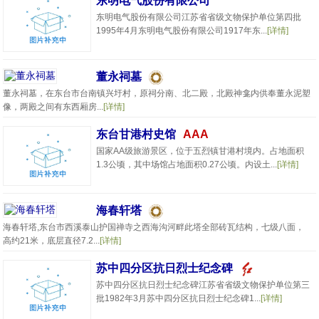
东明电气股份有限公司
东明电气股份有限公司江苏省省级文物保护单位第四批
1995年4月东明电气股份有限公司1917年东...
[详情]
董永祠墓
董永祠墓，在东台市台南镇兴圩村，原祠分南、北二殿，北殿神龛内供奉董永泥塑
像，两殿之间有东西厢房...
[详情]
东台甘港村史馆
AAA
国家AA级旅游景区，位于五烈镇甘港村境内。占地面积
1.3公顷，其中场馆占地面积0.27公顷。内设土...
[详情]
海春轩塔
海春轩塔,东台市西溪泰山护国禅寺之西海沟河畔此塔全部砖瓦结构，七级八面，
高约21米，底层直径7.2...
[详情]
苏中四分区抗日烈士纪念碑
苏中四分区抗日烈士纪念碑江苏省省级文物保护单位第三
批1982年3月苏中四分区抗日烈士纪念碑1...
[详情]