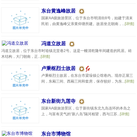
东台黄逸峰故居
国家AA级旅游景区，位于东台市明清街8号，始建于清末
民初，由黄逸峰父亲黄仰塘所建。故居坐北朝南，...
[详情]
冯道立故居
冯道立故居，位于东台市时埝镇北堂巷2号。这是一幢清乾隆年间建造的民居。砖
木结构，大门朝南，正...
[详情]
卢秉枢烈士故居
卢秉枢烈士故居，在东台市梁垛镇公馆巷内。现存正屋三
间，东厢三间、西厢三间和套房，保存较好，为东...
[详情]
东台新街九莲寺
国家AA级旅游景区，位于新街镇东北九岛连环的本岛之
上，与富有灵气的“新八岛”隔河相望，西与江苏...
[详情]
东台市博物馆