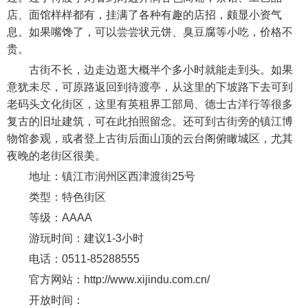
店、面馆样样都有，挂满了各种有趣的店招，颇显小资气
息。如果嘴馋了，可以尝尝状元饼、臭豆腐等小吃，价格不
贵。
古街不长，边走边逛大概半个多小时就能走到头。如果
意犹未尽，可原路返回到待渡亭，从这里的下坡路下去可到
老码头文化街区，这里有英租界工部局、德士古洋行等很多
复古的旧址建筑，可在此拍照留念。还可到古街旁的镇江博
物馆参观，或者登上古街后面山顶的云台阁俯瞰城区，尤其
夜晚的老街区很美。
地址：镇江市润州区西津渡街25号
类型：特色街区
等级：AAAA
游玩时间：建议1-3小时
电话：0511-85288555
官方网站：http://www.xijindu.com.cn/
开放时间：