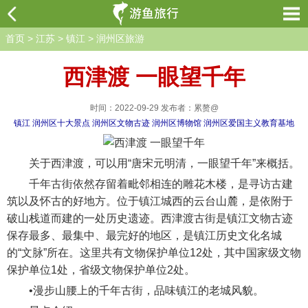
首页
>
江苏
>
镇江
>
润州区旅游
西津渡 一眼望千年
时间：2022-09-29 发布者：累赘@
镇江
润州区十大景点
润州区文物古迹
润州区博物馆
润州区爱国主义教育基地
关于西津渡，可以用“唐宋元明清，一眼望千年”来概括。
千年古街依然存留着毗邻相连的雕花木楼，是寻访古建
筑以及怀古的好地方。位于镇江城西的云台山麓，是依附于
破山栈道而建的一处历史遗迹。西津渡古街是镇江文物古迹
保存最多、最集中、最完好的地区，是镇江历史文化名城
的“文脉”所在。这里共有文物保护单位12处，其中国家级文物
保护单位1处，省级文物保护单位2处。
•漫步山腰上的千年古街，品味镇江的老城风貌。