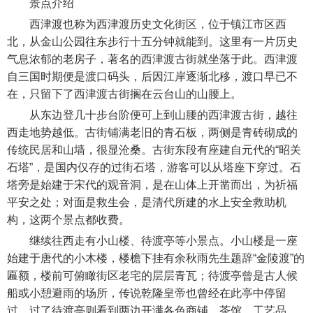
景点介绍
西津渡也称为西津渡历史文化街区，位于镇江市区西
北，从金山公园往东步行十五分钟就能到。这里有一片历史
气息浓郁的老房子，著名的西津渡古街就坐落于此。西津渡
自三国时期便是渡口码头，后因江岸逐渐北移，渡口早已不
在，只留下了西津渡古街搁在云台山的山腰上。
从东边登几十步台阶便可上到山腰的西津渡古街，越往
西走地势越低。古街铺满老旧的青石板，两侧是青砖砌成的
传统民居和山墙，很显沧桑。古街东段有座建自元代的“昭关
石塔”，是国内仅存的过街石塔，游客可以从塔座下穿过。石
塔旁是始建于宋代的观音洞，是在山体上开凿而出，为祈福
平安之处；对面是救生会，是清代所建的水上安全救助机
构，这两个景点都收费。
继续往西走有小山楼、待渡亭等小景点。小山楼是一座
始建于唐代的小木楼，楼檐下挂有余秋雨先生题辞“金陵渡”的
匾额，楼前可俯瞰街区老宅的层层青瓦；待渡亭曾是古人候
船或小憩避雨的场所，传说乾隆皇帝也曾经在此亭中停留
过。过了待渡亭则看到两边开满各色商铺，茶馆、工艺品