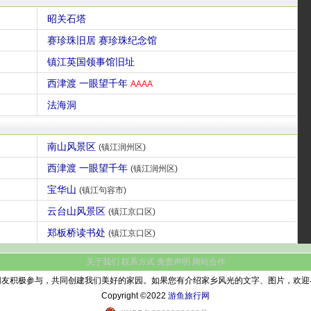
昭关石塔
赛珍珠旧居 赛珍珠纪念馆
镇江英国领事馆旧址
西津渡 一眼望千年
AAAA
法海洞
南山风景区
(镇江润州区)
西津渡 一眼望千年
(镇江润州区)
宝华山
(镇江句容市)
云台山风景区
(镇江京口区)
郑板桥读书处
(镇江京口区)
关于我们
联系方式
免责声明
网站合作
网友积极参与，共同创建我们美好的家园。如果您有介绍家乡风光的文字、图片，欢迎
Copyright ©2022
游鱼旅行网