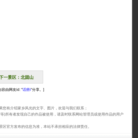
下一景区：北固山
容由网友id: "
话痨i
"分享。]
果您有介绍家乡风光的文字、图片，欢迎与我们联系；
片等)所有者发现自己的作品被使用，请及时联系网站管理员或使用作品的用户
景区官方发布的信息为准，本站不承担相应的法律责任。