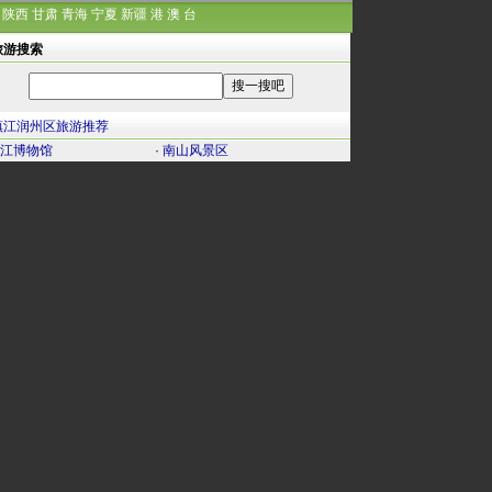
陕西
甘肃
青海
宁夏
新疆
港
澳
台
旅游搜索
镇江润州区旅游推荐
江博物馆
·
南山风景区