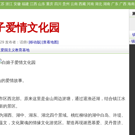
江苏
浙江
安徽
福建
江西
山东
重庆
四川
贵州
云南
西藏
河南
湖北
湖南
广东
广西
海南
子爱情文化园
·
镇
9-29 发布者：话痨i
[移动版]
[查看地图]
区爱国主义教育基地
的爱情故事。
区西北部。原来这里是金山周边淤塘，通过退渔还湖，结合镇江水
新的景区。
为湖西、湖中、湖东、湖北四个景域。桃红柳绿的湖中白岛、许堤、
蕴文，文化聚魂的情缘文化游览区。塑造再现谢恩慕爱、灵丹普济、