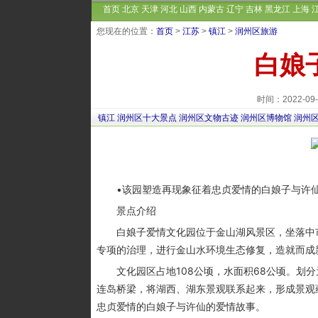
首页
北京
天津
河北
山西
内蒙古
辽宁
吉林
黑龙江
上海
您现在的位置：
首页
>
江苏
>
镇江
>
润州区旅游
白娘
时间：2022-0
镇江
润州区十大景点
润州区文物古迹
润州区博物馆
润州
•该园塑造再现象征着忠贞爱情的白娘子与许仙
景点介绍
白娘子爱情文化园位于金山湖风景区，坐落中市
专项的治理，进行金山水环境生态修复，造就而成
文化园区占地108公顷，水面积68公顷。划分
连岛桥梁，将湖西、湖东景观联系起来，形成景观
忠贞爱情的白娘子与许仙的爱情故事。