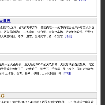
大世界
游经济开发区内，占地8万平方米，是国内唯一一处市内综合性户外冰雪娱乐场
道、两条雪爬犁道、三条索道、综合楼、大型停车场、游泳池等设施，还设有
人观赏拍照。冬季，滑雪、坐马爬犁，圆一个难忘...
[详细]
年最后一次火山爆发，后又经过300年的风吹日晒，天然形成的自然景观，与紫
洞天景观由松树王子、相依砬子、洞天石、千米崖、天下粮仓、同心庙遗址组
面衔山,水静、石奇、松翠、谷幽，山水间宛如一幅...
[详细]
布时间：第六批2007.5.31地址：西关宾馆院内年代：1927年近现代建筑管