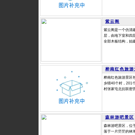
紫云阁
紫云阁是一个仿清建
层，由地下室和四层
全部木板结构，始建
桦南红色旅游
桦南红色旅游景区包
乡辖40个村，20
村张家屯北抗联密营
森林游吧景区
森林游吧景区，位
落于一片茫茫的林