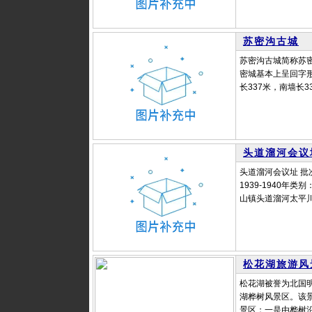
苏密沟古城
苏密沟古城简称苏
密城基本上呈回字形
长337米，南墙长3
头道溜河会议
头道溜河会议址 批次
1939-1940
山镇头道溜河太平川附
松花湖旅游风
松花湖被誉为北国明
湖桦树风景区。该
景区：一是由桦树沿