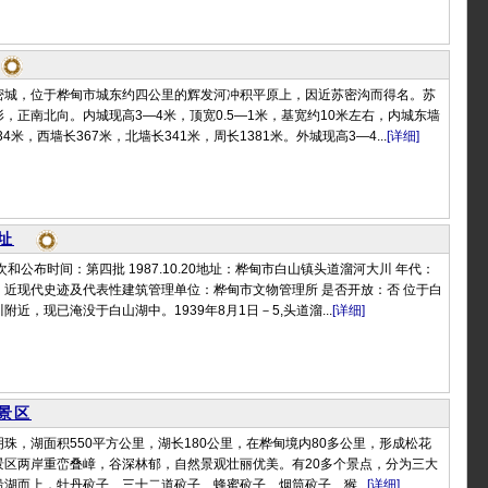
密城，位于桦甸市城东约四公里的辉发河冲积平原上，因近苏密沟而得名。苏
，正南北向。内城现高3—4米，顶宽0.5—1米，基宽约10米左右，内城东墙
34米，西墙长367米，北墙长341米，周长1381米。外城现高3—4...
[详细]
址
和公布时间：第四批 1987.10.20地址：桦甸市白山镇头道溜河大川 年代：
年类别：近现代史迹及代表性建筑管理单位：桦甸市文物管理所 是否开放：否 位于白
近，现已淹没于白山湖中。1939年8月1日－5,头道溜...
[详细]
景区
珠，湖面积550平方公里，湖长180公里，在桦甸境内80多公里，形成松花
景区两岸重峦叠嶂，谷深林郁，自然景观壮丽优美。有20多个景点，分为三大
湖而上，牡丹砬子、三十二道砬子、蜂蜜砬子、烟筒砬子、猴...
[详细]