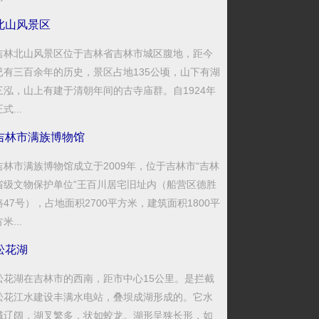
北山风景区
吉林北山风景区位于吉林省吉林市城区腹地，距今
已有三百余年的历史，景区占地135公顷，山下有湖
三泓，山上有建于清朝年间的古寺庙群。自1924年
式...
吉林市满族博物馆
吉林市满族博物馆成立于2009年，位于吉林市“吉林
省级文物保护单位”王百川居宅旧址内（船营区德胜
路47号），占地面积2700平方米，建筑面积1800平
米...
松花湖
松花湖在吉林市的西南，距市中心15公里。是拦截
松花江水建设丰满水电站，叠坝成湖形成的。它水
域辽阔，湖叉繁多，状如蛟龙。湖形呈狭长形，如