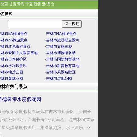
陕西
甘肃
青海
宁夏
新疆
港
澳
台
旅游搜索
吉林市5A旅游景点
·
吉林市4A旅游景点
吉林市3A旅游景点
·
吉林市旅游必去景点
吉林市红色旅游景点
·
吉林市文物古迹
吉林市爱国主义教育基地
·
吉林市博物馆名录
吉林市自然保护区
·
吉林市国防教育基地
吉林市水利风景区
·
吉林市科普教育基地
吉林市地质公园
·
吉林市风景名胜区
吉林市森林公园
·
吉林市湿地公园
吉林市热门景点
圣德泉亲水度假花园
圣德泉亲水度假花园坐落在吉林市船营区，距吉长
南线18公里处，距离长春1小时车程。是吉林省首家
四星级温泉度假酒店，集温泉泡浴、水上娱乐、休
...