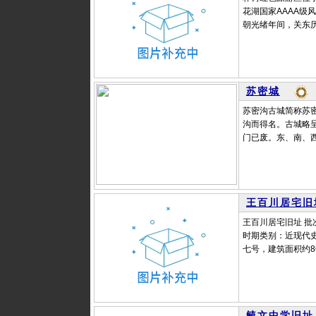
花湖国家AAAA级
朝光绪年间，关东历
苏密城
苏密沟古城简称苏
沟而得名。古城略
门已废。东、南、西
王百川居宅旧
王百川居宅旧址 批次
时期类别：近现代
七号，建筑面积约86
毓文中学旧址