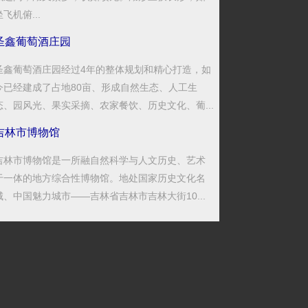
坐飞机俯...
圣鑫葡萄酒庄园
圣鑫葡萄酒庄园经过4年的整体规划和精心打造，如
今已经建成了占地80亩、形成自然生态、人工生
态、园风光、果实采摘、农家餐饮、历史文化、葡...
吉林市博物馆
吉林市博物馆是一所融自然科学与人文历史、艺术
于一体的地方综合性博物馆。地处国家历史文化名
城、中国魅力城市――吉林省吉林市吉林大街10...