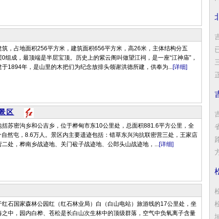
筑，占地面积256平方米，建筑面积656平方米，高26米，主体结构分五
0组成，最顶端是半层宝顶。历史上的紫云阁叫做望江祠，是一座“江神庙”，
于1894年，是山里的木把们为纪念放排头领谢洪德所建，供奉为...
[详细]
正
景区
括苏密沟乡和公吉乡，位于桦甸市东10公里处，总面积881.6平方公里，全
1个自然屯，8.6万人。景区内主要遗迹包括：错草东兴沟抗联密营三处，王家店
二处，桦南乡战迹地、关门砬子战迹地、公郎头山战迹地，...
[详细]
方
于红石国家森林公园红（红石林业局）白（白山电站）旅游线的17公里处，坐
海之中，园内白桦、苍松是长白山次生林中的顶级群落，空气中负氧离子含量