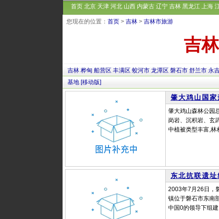
首页
北京
天津
河北
山西
内蒙古
辽宁
吉林
黑龙江
上海
您现在的位置：
首页
>
吉林
>
吉林市旅游
吉林
吉林
桦甸
船营区
丰满区
蛟河市
龙潭区
磐石市
舒兰市
永
基地
[移动版]
肇大鸡山国家
肇大鸡山森林公园总面
岗岩、沉积岩、玄武
中植被类型丰富,林
东北抗联遗址
2003年7月26
镇位于磐石市东南部
中国0的领导下组建