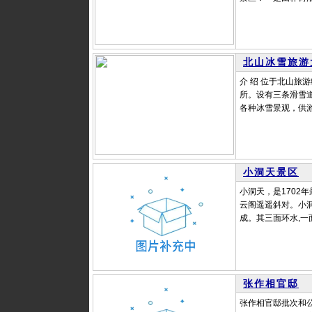
北山冰雪旅游
介 绍 位于北山旅
所。设有三条滑雪
各种冰雪景观，供游
小洞天景区
小洞天，是1702
云阁遥遥斜对。小
成。其三面环水,一
张作相官邸
张作相官邸批次和公