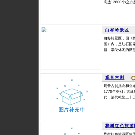
高达12600个/
白桦岭景区
白桦岭景区，因《
园）内，是红石国
嚣，享受休闲的惬意
观音古刹
观音古刹批次和公布
1770年类别：古
代：清代乾隆三十五
桦树红色旅游
桦树红色旅游区位于