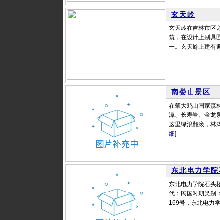
玄天岭
玄天岭在吉林市区
筑，在设计上别具
一。玄天岭上建有避
南娄山景区
在肇大鸡山国家森
潭、长寿岩、金龙
这里绿浪翻滚，林涛
细]
东北电力学院
东北电力学院石头楼 
代：民国时期类别
169号，东北电力