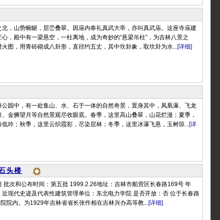
之北，山势蜿蜒，层峦叠翠。因庙内奉礼真武大帝，亦叫真武庙。这座寺庙建
匠心，殿中有一梁悬空，一柱离地，成为奇妙的“悬梁吊柱”，为吉林八景之
火图，用青砖砌成八卦形，直径约五丈，其中坎卦象，取坎卦为水...
[详细]
林公园中，有一处集山、水、石于一体的自然奇景，置身其中，凤凰瀑、飞龙
泉、金狮望月等自然景观尽收眼底。春季，这里高山叠翠，山花烂漫；夏季，
低吟；秋季，这里云织霞彩，尽染层林；冬季，这里冰瀑飞悬，玉树琼...
[详
石头楼
批次和公布时间：第五批 1999.2.26地址：吉林市船营区长春路169号 年
：近现代史迹及代表性建筑管理单位：东北电力学院 是否开放：否 位于长春路
学院院内。为1929年吉林省省长张作相在吉林兴办高等教...
[详细]