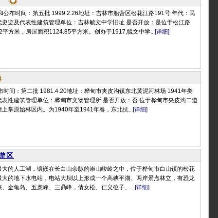
公布时间：第五批 1999.2.26地址：吉林市船营区松花江路191号 年代：民
代史迹及代表性建筑管理单位：吉林毓文中学旧址 是否开放：是位于松江路
2平方米，房屋面积1124.85平方米。创办于1917,毓文中学...
[详细]
时间：第二批 1981.4.20地址：桦甸市夹皮沟镇东北黄泥河林场 1941年类
代表性建筑管理单位：桦甸市文物管理所 是否开放：否 位于桦甸市夹皮沟二道
掌原始林区内。为1940年至1941年春，东北抗...
[详细]
游区
最大的人工湖，镶嵌在长白山余脉的崇山峻岭之中，位于桦甸市白山镇的松花
最大的地下水电站，电站大坝以上形成一个高峡平湖。两岸景点林立，有恐龙
、金龟岛、五虎峰、三鼎峰，倩女松、仁义砬子、...
[详细]