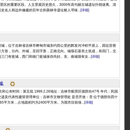
风景区的重要区段。人文景观历史悠久，3000年高句丽古城遗址扑朔迷离。清
史名人韩边外修建的百年古刹善林寺遗址耐人寻味...
[详细]
密城，位于吉林省吉林市桦甸市城东约四公里的辉发河冲积平原上，因近苏密
呈方形，分内、外城，呈回字形，正南北向。城墙石基夯土筑成，有四门，北
三门有瓮城，西门和南门瓮城保存尚好。东、南城墙有女...
[详细]
址
和公布时间：第五批 1999.2.26地址：吉林市船营区德胜街47号 年代：民国
史迹及代表性建筑管理单位：吉林市文物管理处 是否开放：否 位于德胜街四十
5平方米，占地面积约为2400平方米。为我市目前保...
[详细]