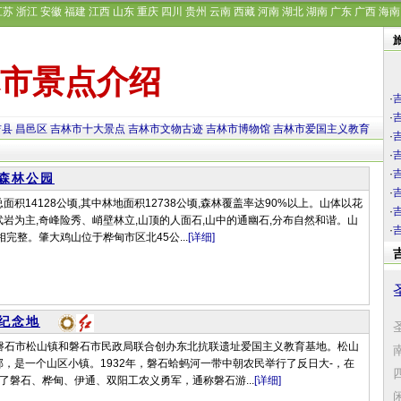
江苏
浙江
安徽
福建
江西
山东
重庆
四川
贵州
云南
西藏
河南
湖北
湖南
广东
广西
海南
市景点介绍
·
·
吉县
昌邑区
吉林市十大景点
吉林市文物古迹
吉林市博物馆
吉林市爱国主义教育
·
·
·
森林公园
·
积14128公顷,其中林地面积12738公顷,森林覆盖率达90%以上。山体以花
·
岩为主,奇峰险秀、峭壁林立,山顶的人面石,山中的通幽石,分布自然和谐。山
·
相完整。肇大鸡山位于桦甸市区北45公...
[详细]
纪念地
日，磐石市松山镇和磐石市民政局联合创办东北抗联遗址爱国主义教育基地。松山
，是一个山区小镇。1932年，磐石蛤蚂河一带中朝农民举行了反日大-，在
了磐石、桦甸、伊通、双阳工农义勇军，通称磐石游...
[详细]
闲