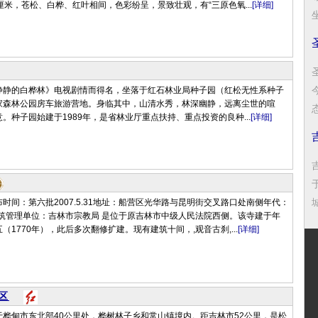
立方厘米，苍松、白桦、红叶相间，色彩纷呈，景致壮观，有“三原色氧...
[详细]
静静的白桦林》电视剧情而得名，坐落于红石林业局种子园（红松无性系种子
家森林公园房车旅游营地。身临其中，山清水秀，林深幽静，远离尘世的喧
。种子园始建于1989年，是省林业厅重点扶持、重点投资的良种...
[详细]
时间：第六批2007.5.31地址：船营区光华路与昆明街交叉路口处南侧年代：
建筑管理单位：吉林市宗教局 是位于原吉林市中级人民法院西侧。该寺建于年
（1770年），此后多次翻修扩建。现有建筑十间，,观音古刹,...
[详细]
区
桦甸市东北部40公里处，桦树林子乡和常山镇境内。距吉林市52公里，是松