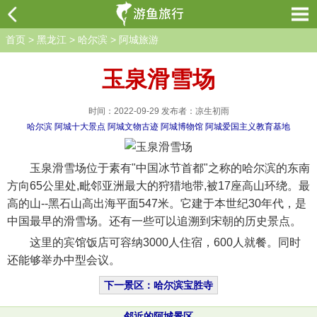
首页
>
黑龙江
>
哈尔滨
>
阿城旅游
玉泉滑雪场
时间：2022-09-29 发布者：凉生初雨
哈尔滨
阿城十大景点
阿城文物古迹
阿城博物馆
阿城爱国主义教育基地
玉泉滑雪场位于素有"中国冰节首都"之称的哈尔滨的东南
方向65公里处,毗邻亚洲最大的狩猎地带,被17座高山环绕。最
高的山--黑石山高出海平面547米。它建于本世纪30年代，是
中国最早的滑雪场。还有一些可以追溯到宋朝的历史景点。
这里的宾馆饭店可容纳3000人住宿，600人就餐。同时
还能够举办中型会议。
下一景区：哈尔滨宝胜寺
邻近的阿城景区