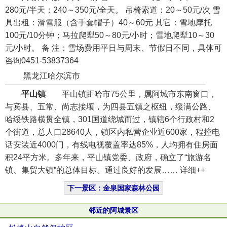
280元/半天；240～350元/全天。 吊椅索道：20～50元/次 雪
具出租：滑雪服（含手套帽子）40～60元 其它：雪地摩托
100元/10分钟；马拉爬犁50～80元/小时；雪地爬犁10～30
元/小时。 备 注：雪场费用平日与周末、节假日不同，具体可
咨询0451-53837364
黑龙江哈尔滨市
平山镇
平山镇距哈市75公里，属阿城市东南窗口，
与宾县、五常、尚志接壤，为四县五镇之枢纽，绥满公路、
哈绥铁路横贯全镇，301国道绕城而过，镇辖6个行政村和2
个街道，总人口28640人，镇区内私营企业近600家，程控电
话安装近4000门，有线电视覆盖率达85%，人均拥有住房面
积24平方米。多年来，平山镇党委、政府，确立了“旅游名
镇、集贸大镇”的总体目标。通过良好的发展…… 详细++
下一景区：金泉国家森林公园
邻近的阿城景区