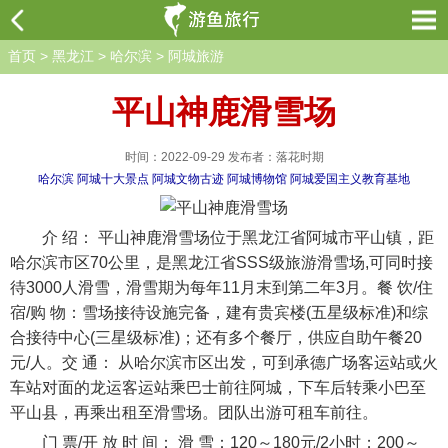
首页
>
黑龙江
>
哈尔滨
>
阿城旅游
平山神鹿滑雪场
时间：2022-09-29 发布者：落花时期
哈尔滨
阿城十大景点
阿城文物古迹
阿城博物馆
阿城爱国主义教育基地
介 绍： 平山神鹿滑雪场位于黑龙江省阿城市平山镇，距
哈尔滨市区70公里，是黑龙江省SSS级旅游滑雪场,可同时接
待3000人滑雪，滑雪期为每年11月末到第二年3月。餐 饮/住
宿/购 物：雪场接待设施完备，建有贵宾楼(五星级标准)和综
合接待中心(三星级标准)；还有多个餐厅，供应自助午餐20
元/人。交 通： 从哈尔滨市区出发，可到承德广场客运站或火
车站对面的龙运客运站乘巴士前往阿城，下车后转乘小巴至
平山县，再乘出租至滑雪场。团队出游可租车前往。
门 票/开 放 时 间： 滑 雪：120～180元/2小时；200～