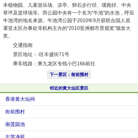
本植物园、儿童游乐场、凉亭、卵石步行径、缓跑径、中央
草坪及篮球场等。而公园中央有一个名为“牛池”的水池，呼应
牛池湾的地名来源。牛池湾公园于2010年9月获联合国人居
署亚太区办事处等机构主办的“2010亚洲都市景观奖”颁发大
奖。
交通指南
景区地址：-区丰盛街71号
乘车线路：乘九龙区专线小巴16b前往
下一景区：衙前围村
邻近的黄大仙区景区
香港黄大仙祠
衙前围村
南莲园池
志莲净苑