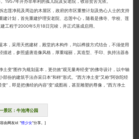
会。1957年开办非牟利的孤儿院及安老院，收容贫苦无依。
拆志莲净苑及周边的木屋区，政府的市区重整计划及热心人士的支持
重建计划，首先重建护理安老院、志莲中心，随着是佛寺、学校、莲
建工程于2000年5月18日完竣，并正式落成启用。
本，采用天然建材，殿堂的木构件，均以榫接方式结合，不须使用
经描述，参照盛唐造像风格，厚重端丽，其造型、手印、执持法器各
土变”图作为规划蓝本，更仿效“观无量寿经变”的佛寺设计，以中轴
部份的建筑手法亦采日本“和样”形式。“西方净土变”又称“阿弥陀经
经变”，即是把佛经的内容“变”成图画，甚至雕塑的尊像，“西方净土
一景区：牛池湾公园
容由网友id: "
懵少女
"分享。]