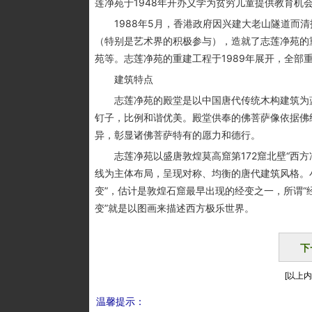
莲净苑于1948年开办义学为贫穷儿童提供教育机
1988年5月，香港政府因兴建大老山隧道而清
（特别是艺术界的积极参与），造就了志莲净苑的
苑等。志莲净苑的重建工程于1989年展开，全部重
建筑特点
志莲净苑的殿堂是以中国唐代传统木构建筑为蓝
钉子，比例和谐优美。殿堂供奉的佛菩萨像依据佛
异，彰显诸佛菩萨特有的愿力和德行。
志莲净苑以盛唐敦煌莫高窟第172窟北壁“西方净
线为主体布局，呈现对称、均衡的唐代建筑风格。小
变”，估计是敦煌石窟最早出现的经变之一，所谓“
变”就是以图画来描述西方极乐世界。
下
[以上内
温馨提示：