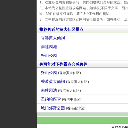
1、欢迎各位网友积极参与，共同创建我们美好的家园。如
2、本站为公益性旅游攻略网站，如版权(不限于文字、图
id，我们在核实权属后，将在3个工作日内删除。
3、文中提及的旅游景区官网网址仅供参考，如有变动，以
推荐邻近的黄大仙区景点
香港黄大仙祠
南莲园池
斧山公园
你可能对下列景点会感兴趣
斧山公园
(香港黄大仙区)
香港黄大仙祠
(香港黄大仙区)
南莲园池
(香港黄大仙区)
圣约翰座堂
(香港中西区)
城门郊野公园
(香港荃湾区)
欢迎各位