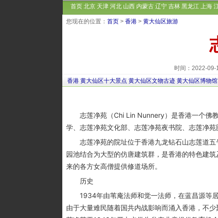
首页
北京
天津
河北
山西
内蒙古
辽宁
吉林
黑龙江
上海
您现在的位置：
首页
>
香港
>
黄大仙区旅游
时间：2022-09
香港
黄大仙区十大景点
黄大仙区文物古迹
黄大仙区博物馆
志莲净苑（Chi Lin Nunnery）是香港
学、志莲净苑文化部、志莲净苑夜书院、志莲净苑
志莲净苑的院址位于香港九龙钻石山志莲道五号
园池结合为大型的仿唐建筑群，是香港的特色建筑
来的各方女高僧提供修道场所。
历史
1934年由苇庵法师和觉一法师，在蓝昌源等居
由于大量难民随着国共内战影响而涌入香港，不少