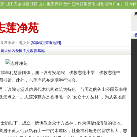
江苏
浙江
安徽
福建
江西
山东
重庆
四川
贵州
云南
西藏
河南
湖北
湖南
广东
广西
海南
志莲净苑
-13 发布者：懵少女
[移动版]
[查看地图]
黄大仙区爱国主义教育基地
一个佛教非牟利慈善团体，属下设有安老院、佛教志莲小学、佛教志莲中
图书馆。此外，志莲净苑亦定期举行法会。
，该院寺堂以仿唐代木结构建筑为特色，与周边的斧山公园及南莲
及景点之一。志莲净苑亦是香港唯一的“女众十方丛林”，为从各地而
士协助下，成立一所佛教女众十方丛林，作为供僧侣清修的场地。
聚居于黄大仙及钻石山一带的木屋区，社会福利服务的需求甚大，志