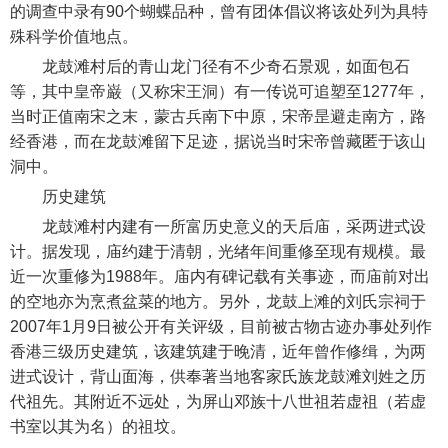
的调查中录有90个蝴蝶品种，曾有团体倡议将该处列为具特
殊科学价值地点。
龙鼓滩村后的青山龙门径有不少奇石景观，如面包石
等，其中皇帝巌（又称宋王洞）有一传说可追塑至1277年，
当时正值南宋之末，蒙古兵南下中原，宋帝昰避走南方，路
经香港，而在龙鼓滩留下足迹，据说当时宋帝曾藏匿于该山
洞中。
历史建筑
龙鼓滩村内建有一所富历史意义的天后庙，采两进式设
计。据发现，庙约建于清朝，光绪年间重修至现有规模。最
近一次重修为1988年。庙内有碑记载有关事迹，而庙前对出
的空地亦为烹煮盆菜的地方。另外，龙鼓上滩的刘氏宗祠于
2007年1月9日被公开有关评级，目前被古物古迹办事处列作
香港三级历史建筑，该建筑建于晚清，近年曾作修缉，为两
进式设计，背山面海，供奉著当地客家氏族龙鼓滩刘姓之历
代祖先。其附近不远处，为屏山邓族十八世祖若虚祖（若虚
书室以其为名）的祖坟。