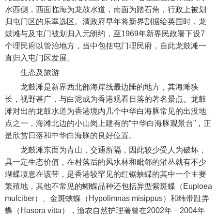
水西侧，西面临海为龙鼓水道，南面为踏石角，行政上被划
归屯门区的乐翠选区。清政府早年将新界割据给英国时，龙
鼓滩与及屯门被划归入元朗约，至1969年新界民政署下设7
个理民府以管治地方，当中包括屯门理民府，自此龙鼓滩一
直归入屯门区发展。
生态及旅游
龙鼓滩是新界西北部海岸线最边陲的地方，其海滩狭
长，视野甚广，与白泥成为香港观看日落的著名景点。龙鼓
滩对出的龙鼓水道为香港境内几个中华白海豚常见的出没地
点之一，海滩北边的小山岗上建有的“中华白海豚观景台”，正
是欣赏日落和中华白海豚的良好位置。
龙鼓滩东面为青山，交通所隔，因此较少受人为破坏，
具一定生态价值，在村落后的风水林和毗邻的灌丛就有不少
蝴蝶凄息在该带，是香港较罕见的红锯蛱蝶的其中一个主要
繁殖地，其他不常见的蝴蝶品种还包括异型紫斑蝶（Euploea
mulciber）、金斑蛱蝶（Hypolimnas misippus）和纬带趾弄
蝶（Hasora vitta），渔农自然护理署曾在2002年－2004年