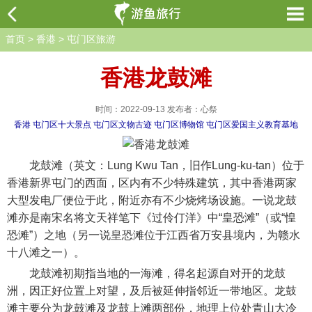
首页
>
香港
>
屯门区旅游
香港龙鼓滩
时间：2022-09-13 发布者：心祭
香港
屯门区十大景点
屯门区文物古迹
屯门区博物馆
屯门区爱国主义教育基地
龙鼓滩（英文：Lung Kwu Tan，旧作Lung-ku-tan）位于
香港新界屯门的西面，区内有不少特殊建筑，其中香港两家
大型发电厂便位于此，附近亦有不少烧烤场设施。一说龙鼓
滩亦是南宋名将文天祥笔下《过伶仃洋》中“皇恐滩”（或“惶
恐滩”）之地（另一说皇恐滩位于江西省万安县境内，为赣水
十八滩之一）。
龙鼓滩初期指当地的一海滩，得名起源自对开的龙鼓
洲，因正好位置上对望，及后被延伸指邻近一带地区。龙鼓
滩主要分为龙鼓滩及龙鼓上滩两部份，地理上位处青山大冷