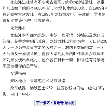
龙鼓滩过往曾有不少考古发现，统称为沙堤遗址，该带
的形成始于约距今6000年前，沙堤长度约100米，自1989年4
月开始被首次发现，在1993年龙鼓滩发电厂兴建前，学者便
曾多次在该带进行抢救斟察。
龙鼓滩村
龙鼓滩村可细为北朗、南朗、笃尾涌、沙埔岗及龙仔五
部份。花香炉村则已荒废。龙鼓滩村以刘姓为主，人口约200
人，一说为香港最古老的乡村之一。村内有数间祠堂、一间
天后庙及一座观音殿，曾获大紫荆勋章的时任新界乡议局主
席刘皇发便出自此村，他亦曾任村长一职。附近还有背景与
宋皇台相似的皇帝岩。
交通指南
景区地址：香港屯门区龙鼓滩路
乘车线路：港铁巴士K52，往西铁线屯门站（经屯门码
头、屯门市中心）
下一景区：香港青山红楼