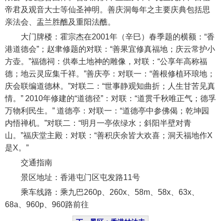
帝君及观音大士等仙圣神明。善庆洞每年之主要庆典包括思
亲法会、盂兰胜醮及重阳法醮。
大门牌楼：霍宗杰在2001年（辛巳）春季题的横额：“香
港道德会”；赵聿修题的对联：“善果宜修真福地；庆云常护小
方壶。”福德祠：供奉土地神的雕像，对联：“公享年高称福
德；地云灵应集千祥。”善庆亭：对联一：“善根修植环琅地；
庆会联编道德林。”对联二：“世事静观知曲折；人生甘苦见真
情。” 2010年修建的“道德径”：对联：“道贯千秋唯正气；德孚
万物利民生。” 道德亭：对联一：“道德亭中参佛偈；乾坤园
内悟禅机。”对联二：“明月一亭依绿水；斜阳半壁对青
山。”福庆堂主殿：对联：“善积庆余皆大欢喜；洞天福地作X
是X。”
交通指南
景区地址：香港屯门区屯发路11号
乘车线路：乘九巴260p、260x、58m、58x、63x、
68a、960p、960路前往