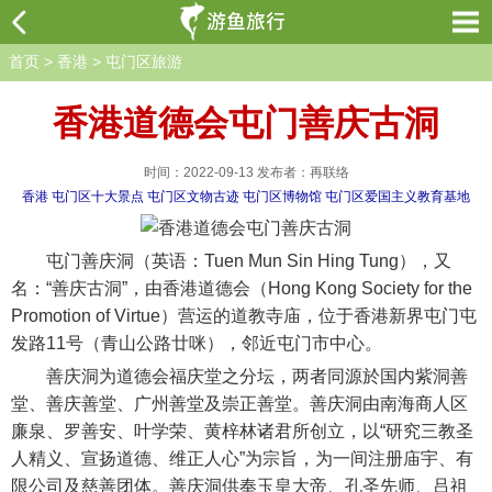
首页
>
香港
>
屯门区旅游
香港道德会屯门善庆古洞
时间：2022-09-13 发布者：再联络
香港
屯门区十大景点
屯门区文物古迹
屯门区博物馆
屯门区爱国主义教育基地
屯门善庆洞（英语：Tuen Mun Sin Hing Tung），又
名：“善庆古洞”，由香港道德会（Hong Kong Society for the
Promotion of Virtue）营运的道教寺庙，位于香港新界屯门屯
发路11号（青山公路廿咪），邻近屯门市中心。
善庆洞为道德会福庆堂之分坛，两者同源於国内紫洞善
堂、善庆善堂、广州善堂及崇正善堂。善庆洞由南海商人区
廉泉、罗善安、叶学荣、黄梓林诸君所创立，以“研究三教圣
人精义、宣扬道德、维正人心”为宗旨，为一间注册庙宇、有
限公司及慈善团体。善庆洞供奉玉皇大帝、孔圣先师、吕祖