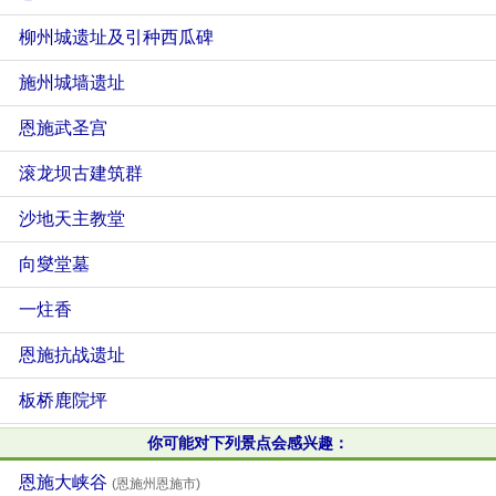
柳州城遗址及引种西瓜碑
施州城墙遗址
恩施武圣宫
滚龙坝古建筑群
沙地天主教堂
向燮堂墓
一炷香
恩施抗战遗址
板桥鹿院坪
你可能对下列景点会感兴趣：
恩施大峡谷
(恩施州恩施市)