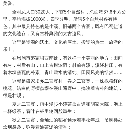
美誉。
全村总人口3020人，下辖5个自然村，总面积37.6平方公
里，平均海拔1000米，四季分明。所辖5个自然村各有特
色，其中最具特色的是小溪、旧铺两个古寨，既有巴蜀盐道
的文化遗存，又有古朴典雅的太古遗风。
这里是资源的沃土、文化的厚土、投资的热土、旅游的
乐土。
在恩施市盛家坝西南处，有这样一个美丽的地方：田间
有村，村后有山，山上古树浓荫；村前有溪，溪绕村庄，有
着木墙黛瓦的朴素、青山碧水的清纯、田园风光的恬然……
这就是盛家坝乡二官寨村！春之二官寨，一株株粉红的
桃花、洁白的野樱点缀在漫山遍野中，掩映着古朴的建筑，
很是壮观；
夏之二官寨，雨中漫步小溪茶盐古道和胡家大院，泡上
一杯绿茶，看叶在杯里轮回般重生；
秋之二官寨，金灿灿的稻谷预示着丰收年成，吊脚楼处
炊烟袅袅，弥漫着油茶汤的清香；