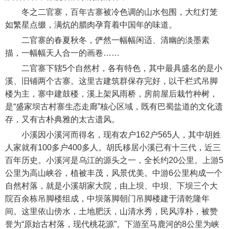
冬之二官寨，百年古寨被冷色调的山水包围，大红灯笼
如繁星点缀，满炕的腊肉孕育着中国年的味道。
二官寨的春夏秋冬，俨然一幅幅闲适、清幽的淡墨素
描，一幅幅天人合一的画卷……
二官寨下辖5个自然村，各有特色，其中最具盛名的是小
溪、旧铺两个古寨。这里古建筑群保存完好，以干栏式吊脚
楼为主，寨中建鼓楼，溪上架风雨桥，房前屋后栽竹种树，
是“盛家坝古村寨生态走廊”核心区域，既有巴蜀盐道的文化遗
存，又有古朴典雅的太古遗风。
小溪因小溪河而得名，现有农户162户565人，其中胡姓
人家就有100多户400多人。胡氏移居小溪已有十三代，近三
百年历史。小溪河是乌江的源头之一，全长约20公里。上游5
公里为高山峡谷，植被丰茂，风景优美。中游6公里构成一个
自然村落，就是小溪胡家大院，由上坝、中坝、下坝三个大
院百余栋吊脚楼组成，中坝落脚朝门吊脚楼建于清乾隆年
间。这里依山傍水，土地肥沃，山清水秀，民风淳朴，被赞
誉为“原始古村落，现代桃花源”。下游至马鹿河的8公里为峡