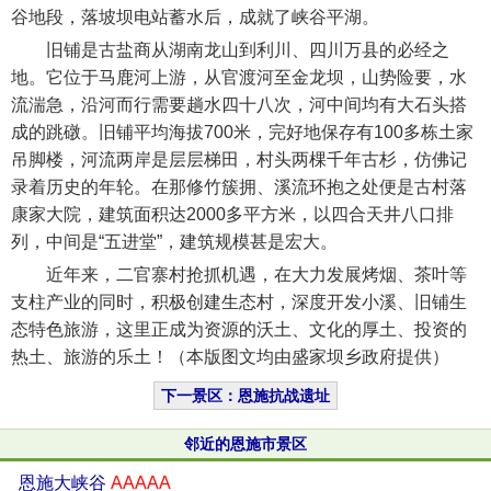
谷地段，落坡坝电站蓄水后，成就了峡谷平湖。
旧铺是古盐商从湖南龙山到利川、四川万县的必经之
地。它位于马鹿河上游，从官渡河至金龙坝，山势险要，水
流湍急，沿河而行需要趟水四十八次，河中间均有大石头搭
成的跳礅。旧铺平均海拔700米，完好地保存有100多栋土家
吊脚楼，河流两岸是层层梯田，村头两棵千年古杉，仿佛记
录着历史的年轮。在那修竹簇拥、溪流环抱之处便是古村落
康家大院，建筑面积达2000多平方米，以四合天井八口排
列，中间是“五进堂”，建筑规模甚是宏大。
近年来，二官寨村抢抓机遇，在大力发展烤烟、茶叶等
支柱产业的同时，积极创建生态村，深度开发小溪、旧铺生
态特色旅游，这里正成为资源的沃土、文化的厚土、投资的
热土、旅游的乐土！（本版图文均由盛家坝乡政府提供）
下一景区：恩施抗战遗址
邻近的恩施市景区
恩施大峡谷
AAAAA