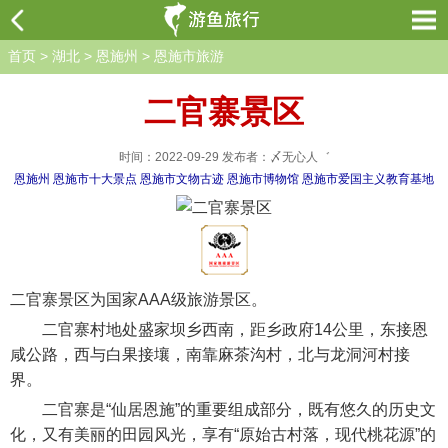
首页
>
湖北
>
恩施州
>
恩施市旅游
二官寨景区
时间：2022-09-29 发布者：〆无心人゛
恩施州
恩施市十大景点
恩施市文物古迹
恩施市博物馆
恩施市爱国主义教育基地
二官寨景区为国家AAA级旅游景区。
二官寨村地处盛家坝乡西南，距乡政府14公里，东接恩
咸公路，西与白果接壤，南靠麻茶沟村，北与龙洞河村接
界。
二官寨是“仙居恩施”的重要组成部分，既有悠久的历史文
化，又有美丽的田园风光，享有“原始古村落，现代桃花源”的