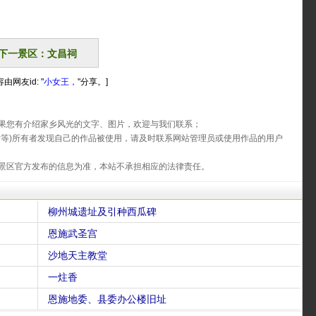
下一景区：文昌祠
由网友id: "
小女王，
"分享。]
果您有介绍家乡风光的文字、图片，欢迎与我们联系；
片等)所有者发现自己的作品被使用，请及时联系网站管理员或使用作品的用户
景区官方发布的信息为准，本站不承担相应的法律责任。
柳州城遗址及引种西瓜碑
恩施武圣宫
沙地天主教堂
一炷香
恩施地委、县委办公楼旧址