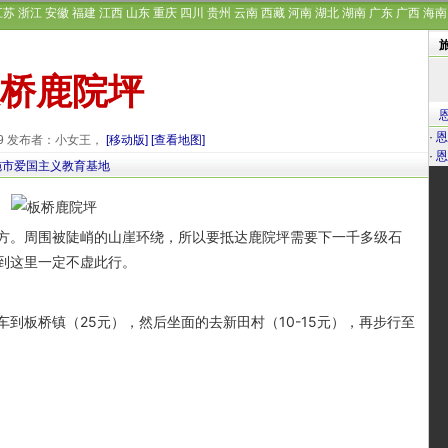
江苏
浙江
安徽
福建
江西
山东
重庆
四川
贵州
云南
西藏
河南
湖北
湖南
广东
广西
海南
桥鹿院坪
·
恩
-29 发布者：小女王，
[移动版]
[查看地图]
·
恩
施市爱国主义教育基地
。周围被陡峭的山崖环绕，所以要抵达鹿院坪需要下一千多级石
到这里一定不虚此行。
板桥镇（25元），然后坐面的去新田村（10-15元），再步行至