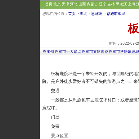
首页
北京
天津
河北
山西
内蒙古
辽宁
吉林
黑龙江
上海
您现在的位置：
首页
>
湖北
>
恩施州
>
恩施市旅游
板
时间：2022-09
恩施州
恩施市十大景点
恩施市文物古迹
恩施市博物馆
恩
板桥鹿院坪是一个未经开发的，与世隔绝的地方
阶。是户外徒步爱好者不可错失的旅游点之一。来
交通
一般都是从恩施包车去鹿院坪村口；或者坐班车到
鹿院坪。
门票
免费
景点位置