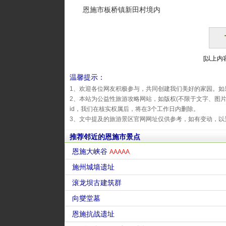
恩施市板桥镇新田村境内
[以上内容
温馨提示：
1、欢迎各位网友积极参与，共同创建我们美好的家园。如
2、本站为公益性旅游攻略网站，如版权(不限于文字、图
id，我们在核实权属后，将在3个工作日内删除。
3、文中提及的旅游景区官网网址仅供参考，如有变动，以
推荐邻近的恩施市景点
恩施大峡谷
AAAAA
施州城墙遗址
滚龙坝古建筑群
向燮堂墓
恩施抗战遗址