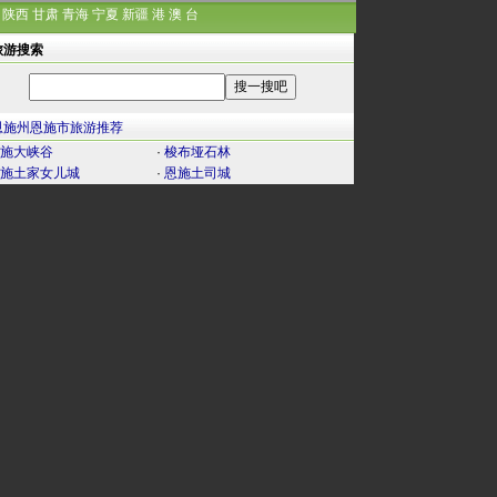
陕西
甘肃
青海
宁夏
新疆
港
澳
台
旅游搜索
恩施州恩施市旅游推荐
施大峡谷
·
梭布垭石林
施土家女儿城
·
恩施土司城