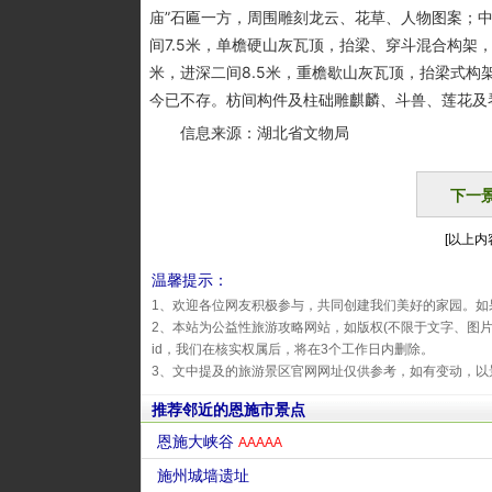
庙”石匾一方，周围雕刻龙云、花草、人物图案；中殿
间7.5米，单檐硬山灰瓦顶，抬梁、穿斗混合构架
米，进深二间8.5米，重檐歇山灰瓦顶，抬梁式
今已不存。枋间构件及柱础雕麒麟、斗兽、莲花及
信息来源：湖北省文物局
下一
[以上内容
温馨提示：
1、欢迎各位网友积极参与，共同创建我们美好的家园。如
2、本站为公益性旅游攻略网站，如版权(不限于文字、图
id，我们在核实权属后，将在3个工作日内删除。
3、文中提及的旅游景区官网网址仅供参考，如有变动，以
推荐邻近的恩施市景点
恩施大峡谷
AAAAA
施州城墙遗址