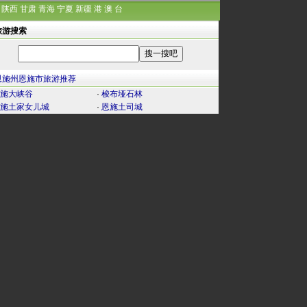
陕西
甘肃
青海
宁夏
新疆
港
澳
台
旅游搜索
恩施州恩施市旅游推荐
施大峡谷
·
梭布垭石林
施土家女儿城
·
恩施土司城