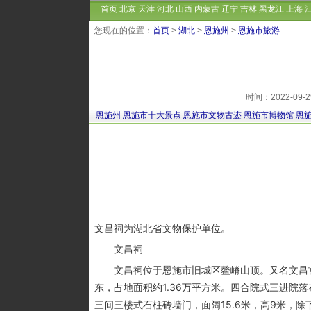
首页
北京
天津
河北
山西
内蒙古
辽宁
吉林
黑龙江
上海
您现在的位置：
首页
>
湖北
>
恩施州
>
恩施市旅游
时间：2022-09
恩施州
恩施市十大景点
恩施市文物古迹
恩施市博物馆
恩
文昌祠为湖北省文物保护单位。
文昌祠
文昌祠位于恩施市旧城区鳌嵴山顶。又名文昌宫、
东，占地面积约1.36万平方米。四合院式三进院
三间三楼式石柱砖墙门，面阔15.6米，高9米，除下