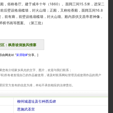
，俗称卷厅。建于咸丰十年（1860）。面阔三间15.5米，进深二
，前后壁设格扇槛墙，封火山墙；正殿，又称桂香殿，面阔五间16.8
构架，前有廊，前壁设格扇槛墙，封火山墙。殿内原供文昌帝君神像，
琴棋书画等图案。（第三批）
景区：枫香坡侗族风情寨
由网友id: "
呆滞勒Ⅲ
"分享。]
果您有介绍家乡风光的文字、图片，欢迎与我们联系；
片等)所有者发现自己的作品被使用，请及时联系网站管理员或使用作品的用户
景区官方发布的信息为准，本站不承担相应的法律责任。
柳州城遗址及引种西瓜碑
恩施武圣宫