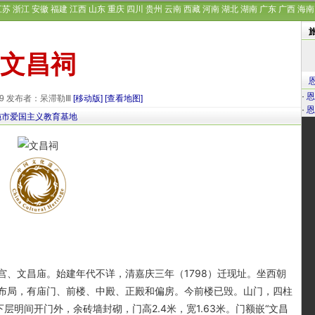
江苏
浙江
安徽
福建
江西
山东
重庆
四川
贵州
云南
西藏
河南
湖北
湖南
广东
广西
海南
文昌祠
·
恩
-29 发布者：呆滞勒Ⅲ
[移动版]
[查看地图]
·
恩
施市爱国主义教育基地
文昌庙。始建年代不详，清嘉庆三年（1798）迁现址。坐西朝
落布局，有庙门、前楼、中殿、正殿和偏房。今前楼已毁。山门，四柱
层明间开门外，余砖墙封砌，门高2.4米，宽1.63米。门额嵌“文昌