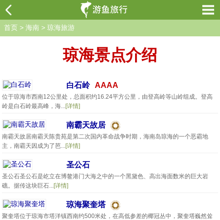
首页
>
海南
>
琼海旅游
琼海景点介绍
白石岭
AAAA
位于琼海市西南12公里处，总面积约16.24平方公里，由登高岭等山岭组成。登高
岭是白石岭最高峰，海...
[详情]
南霸天故居
南霸天故居南霸天陈贵苑是第二次国内革命战争时期，海南岛琼海的一个恶霸地
主，南霸天因成为了芭...
[详情]
圣公石
圣公石圣公石是屹立在博鳌港门大海之中的一个黑黛色、高出海面数米的巨大岩
礁。据传这块巨石...
[详情]
琼海聚奎塔
聚奎塔位于琼海市塔洋镇西南约500米处，在高低参差的椰冠丛中，聚奎塔巍然耸