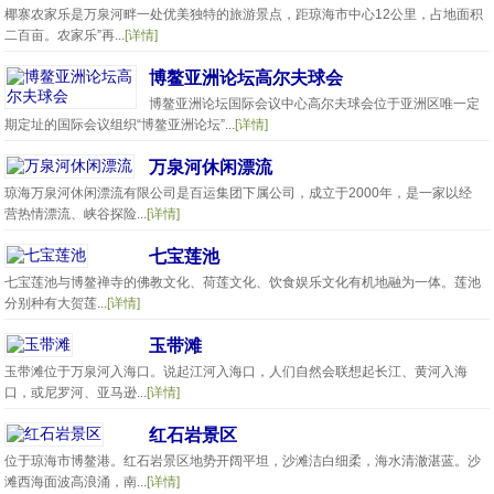
椰寨农家乐是万泉河畔一处优美独特的旅游景点，距琼海市中心12公里，占地面积
二百亩。农家乐”再...
[详情]
博鳌亚洲论坛高尔夫球会
博鳌亚洲论坛国际会议中心高尔夫球会位于亚洲区唯一定
期定址的国际会议组织“博鳌亚洲论坛”...
[详情]
万泉河休闲漂流
琼海万泉河休闲漂流有限公司是百运集团下属公司，成立于2000年，是一家以经
营热情漂流、峡谷探险...
[详情]
七宝莲池
七宝莲池与博鳌禅寺的佛教文化、荷莲文化、饮食娱乐文化有机地融为一体。莲池
分别种有大贺莲...
[详情]
玉带滩
玉带滩位于万泉河入海口。说起江河入海口，人们自然会联想起长江、黄河入海
口，或尼罗河、亚马逊...
[详情]
红石岩景区
位于琼海市博鳌港。红石岩景区地势开阔平坦，沙滩洁白细柔，海水清澈湛蓝。沙
滩西海面波高浪涌，南...
[详情]