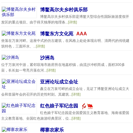
博鳌高尔夫乡村俱乐部
博鳌高尔夫乡村俱乐部是博鳌大型综合性国际旅游度假开
发区的重点项目。由于得天独厚的地理条...
[详情]
博鳌东方文化苑
AAA
坐落在万泉河畔。这座中式的仿古建筑，在风格上处处体现出明、清两代的传统建
筑特色，三面环水、...
[详情]
沙洲岛
位于万泉河中游，紧邻琼海市政府所在地嘉积镇，由流沙冲积而成，面积300多
亩，长长如一弯亮月落在河...
[详情]
亚洲论坛成立会址
矗立在万泉可畔的成立会址，见证了博鳌亚洲论坛成立大
会和首届年会的召开的历史性时刻。其建筑...
[详情]
红色娘子军纪念园
红色娘子军纪念园是全国爱国主义教育基地、海南省爱国
主义教育基地、全国红色旅游经典景区，位...
[详情]
椰寨农家乐