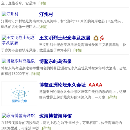
立，直指苍穹。它是海...
[详情]
汀州村
汀州村汀州村地处海南琼海万泉河畔，村北那约500米长的河岸建起了3座码头，
码头的古树像一把巨大...
[详情]
王文明烈士纪念亭及故居
王文明烈士纪念亭及故居是海南省爱国主义教育基地，位
于琼海市嘉积镇东风路，故居座落于琼海市阳...
[详情]
博鳌东屿岛温泉
博鳌东屿岛温泉毗邻举世闻名的博鳌亚洲论坛永久会址及博鳌索菲特大酒店，占地
面积越78000平方...
[详情]
博鳌亚洲论坛永久会址
AAAA
博鳌亚洲论坛永久会址景区座落在美丽的东屿岛上，这里
拥有世界上保护最完好的河流入海口—万泉...
[详情]
琼海博鳌海洋馆
在那云飞浪卷的西沙群岛，历史上称之为“千里长沙，万里石塘”，位于海南岛约
180海里处，与东沙.中沙...
[详情]