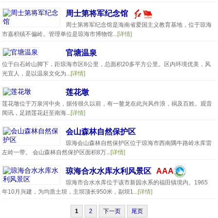
周士第将军纪念馆
周士第将军纪念馆是海南省爱国主义教育基地，位于琼海
市嘉积镇不偏岭。管理单位是琼海市博物馆...
[详情]
官塘温泉
位于白石岭山脚下，距琼海市区8公里，总面积20多平方公里。区内环境优美，风
光宜人，是以温泉文化为...
[详情]
莲花墩
莲花墩位于万泉河中央，据传很久以前，有一鳌龙在此兴风作浪，祸及百姓。观音
闻讯，足踏莲花赶至南海...
[详情]
会山森林自然保护区
琼海会山森林自然保护区位于琼海市西南隅牛路岭水库雷
左岭一带。 会山森林自然保护区面积8万...
[详情]
琼海合水水库水利风景区
AAA
琼海市合水水库位于该市新园水系的福田镇境内。1965
年10月兴建，为均质土坝，主坝顶长950米，副坝1...
[详情]
1
2
下一页
尾页