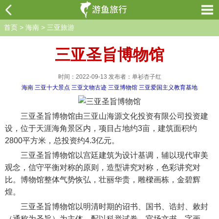
首页
>
海南
>
三亚旅游
三亚圣旨博物馆
时间：2022-09-13 发布者：单衫杏子红
海南
三亚十大景点
三亚文物古迹
三亚博物馆
三亚爱国主义教育基地
三亚圣旨博物馆由三亚山海源文化投资有限公司投资建
设，位于天涯海角景区内，项目占地约3亩，建筑面积约
2800平方米，总投资约4.3亿元。
三亚圣旨博物馆以宫廷建筑为设计基调，辅以现代审美
观念，信守平衡对称的原则，造型讲究对称，色彩讲究对
比。博物馆整体气势恢弘，壮丽华贵，雕樑画栋，金碧辉
煌。
三亚圣旨博物馆以明清时期的诏书、国书、诰封、敕封
（通称为圣旨）为主体，配以科举试卷、官场文书、字画、