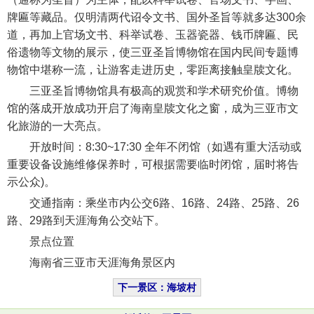
牌匾等藏品。仅明清两代诏令文书、国外圣旨等就多达300余
道，再加上官场文书、科举试卷、玉器瓷器、钱币牌匾、民
俗遗物等文物的展示，使三亚圣旨博物馆在国内民间专题博
物馆中堪称一流，让游客走进历史，零距离接触皇牍文化。
三亚圣旨博物馆具有极高的观赏和学术研究价值。博物
馆的落成开放成功开启了海南皇牍文化之窗，成为三亚市文
化旅游的一大亮点。
开放时间：8:30~17:30 全年不闭馆（如遇有重大活动或
重要设备设施维修保养时，可根据需要临时闭馆，届时将告
示公众)。
交通指南：乘坐市内公交6路、16路、24路、25路、26
路、29路到天涯海角公交站下。
景点位置
海南省三亚市天涯海角景区内
下一景区：海坡村