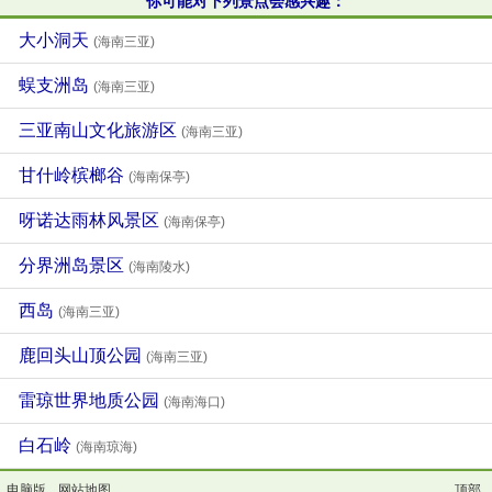
你可能对下列景点会感兴趣：
大小洞天
(海南三亚)
蜈支洲岛
(海南三亚)
三亚南山文化旅游区
(海南三亚)
甘什岭槟榔谷
(海南保亭)
呀诺达雨林风景区
(海南保亭)
分界洲岛景区
(海南陵水)
西岛
(海南三亚)
鹿回头山顶公园
(海南三亚)
雷琼世界地质公园
(海南海口)
白石岭
(海南琼海)
电脑版
网站地图
顶部