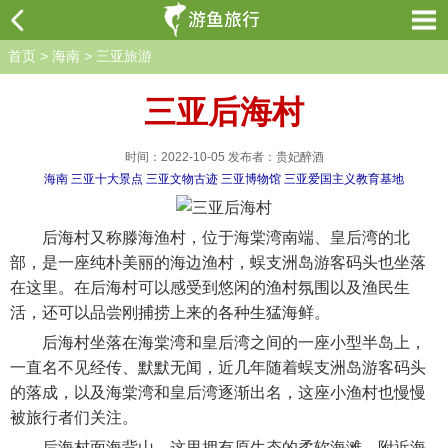
首页
>
海南
>
三亚旅游
三亚后海村
时间：2022-10-05 发布者：贵妃醉酒
海南
三亚十大景点
三亚文物古迹
三亚博物馆
三亚爱国主义教育基地
后海村又称滕海渔村，位于海棠湾南端、皇后湾的北
部，是一座纯朴美丽的海边渔村，蜈支洲岛游客码头也坐落
在这里。在后海村可以感受到悠闲的渔村氛围以及渔民生
活，还可以品尝刚捕捞上来的各种生猛海鲜。
后海村坐落在海棠湾和皇后湾之间的一座小型半岛上，
一直名不见经传、默默无闻，近几年随着蜈支洲岛游客码头
的落成，以及海棠湾和皇后湾逐渐出名，这座小渔村也慢慢
被旅行者们关注。
后海村面海背山，这里拥有原生态的柔软海滩，附近海