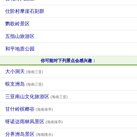
仕阶村摩崖石刻群
鹦歌岭景区
五指山旅游区
和平地质公园
你可能对下列景点会感兴趣：
大小洞天
(海南三亚)
蜈支洲岛
(海南三亚)
三亚南山文化旅游区
(海南三亚)
甘什岭槟榔谷
(海南保亭)
呀诺达雨林风景区
(海南保亭)
分界洲岛景区
(海南陵水)