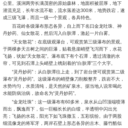
公里。溪涧两旁长满茂密的原始森林，地面积被层厚，地下
潜流充足，长年水流不歇，流水落差达300米，地势跌宕，遂
成三级飞瀑，而且一级一个景观，各具特色。
百花岭各级瀑布形态各异，自上而下名曰金龙吐珠、神
丹妙药、仙女散花，然后泻入白肤潭，激起一片白雾。
“天女散花”：在底级观瀑台，可观赏第三级瀑布的景观。
于两棵参天古树之间的巨瀑，贴着悬崖峭壁飞泻而下，水花
飞扬，状如“天女散花”。瀑布底下有个石潭，透过清澈的水
帘，可见到石潭上头峭壁上镌刻着的“白肤潭”三个大字。
“灵丹妙药”：从白肤潭往上走，到了岩台便可观赏第二级
瀑布“灵丹妙药”。这级瀑布的峭壁像刀削般整齐，跌岩不大，
水势均匀，水质清纯，是天然的矿泉水。据当地人说常喝此
水能防病治病，故命名为“灵丹妙药”。
“金龙吐珠”：这一级瀑布有60多米，泉水从山凹顶端喷薄
而出，飘逸而下，似一巨幅长长的白缎，半透明中闪出光
亮；飞扬的水花，阳光下如飞珠撒玉，五彩缤纷。由于两股
细流像龙的将军牙，两岸石壁上形态各异的古木、藤竹酷似