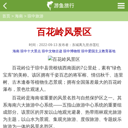
首页
>
海南
>
琼中旅游
百花岭风景区
时间：2022-09-13 发布者：东城离九世赤莲红
海南
琼中十大景点
琼中文物古迹
琼中博物馆
琼中爱国主义教育基地
百花岭位于琼中县营根镇西南面的7公里处，素有“绿色
宝库”的美称。该区拥有千姿百态的将军榕、情侣秋千、连里
树、古木逢春等植物生态景观；拥有全国落差最大的百花岭
瀑布，景色壮观迷人。
百花岭是海南省重要的风景名胜与自然保护区之一。其
系海南六大旅游中心系统——五指山旅游中心系统的重要组
成部分。该景区的开发以山地观光避暑、热带雨林观光旅游
为主题，以山水为景观、集观光旅游、度假旅游、专题娱乐
旅游为一体的风景名胜区。