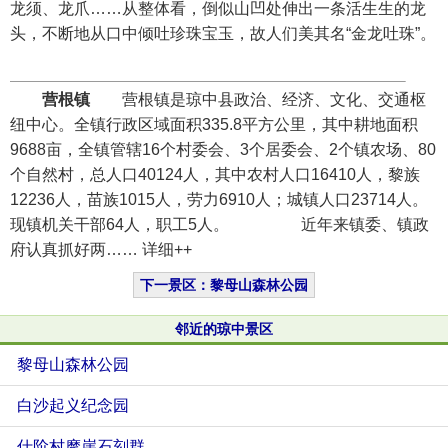
龙须、龙爪……从整体看，倒似山凹处伸出一条活生生的龙
头，不断地从口中倾吐珍珠宝玉，故人们美其名“金龙吐珠”。
营根镇
营根镇是琼中县政治、经济、文化、交通枢
纽中心。全镇行政区域面积335.8平方公里，其中耕地面积
9688亩，全镇管辖16个村委会、3个居委会、2个镇农场、80
个自然村，总人口40124人，其中农村人口16410人，黎族
12236人，苗族1015人，劳力6910人；城镇人口23714人。
现镇机关干部64人，职工5人。 近年来镇委、镇政
府认真抓好两…… 详细++
下一景区：黎母山森林公园
邻近的琼中景区
黎母山森林公园
白沙起义纪念园
仕阶村摩崖石刻群