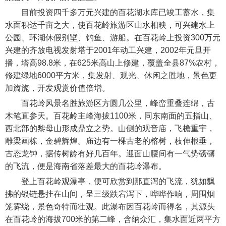
目前投资四千多万元兴建的百花湖水库已竣工蓄水，集
水面积达千亩之大，使百花岭旅游区山水相映，可兴建水上
公园、环湖休假别墅、钓鱼、游船。在百花岭上投资300万元
兴建的齐放电视发射塔于2001年动工兴建，2002年元旦开
播，塔高98.8米，在625米高山上修建，覆盖全县87%农村，
修建绿地6000平方米，集发射、观光、休闲之胜地，景色更
加旖旎，开发观赏价值倍增。
百花岭风景名胜旅游区方圆几公里，峰峦重叠连绵，古
木笔直参天。百花岭主峰海拔1100米，同东南面的五指山、
西北部的黎母山形成鼎立之势。山侧的观音庙，飞檐重宇，
雕梁画栋，金碧辉煌。庙边有一棵古老的榕树，枝伸根垂，
古态龙钟，据传树龄有好几百年。迎面山腰间有一气势磅礴
的飞流，便是海南省落差最大的百花岭瀑布。
登上百花岭观瀑亭，便可欣赏到那直泻的飞流，犹如飘
拂的银链悬挂在山间，呈三级跌宕泻下，哗哗作响，周围烟
笼雾绕，景色奇特而壮观。此瀑布因百花岭而得名，其源头
在百花岭的海拔700米的第二峰，含纳众汇，集水面近两平方