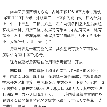
南华又庐座西朝向东南，占地面积10816平方米，建筑
面积11220平方米。外观宏伟，正立面为硬山式，庐内分为
上、中、下三堂，二横共八堂，左右两侧各四堂上堂后面还
有枕屋一排、厨房二座，枕屋背有果园，右边有花园，建有
莲池、石山、奇花异草。全屋共有118间房，大小厅堂几十
个，人称“十厅九井（天井）”。
房屋外表是一座完整的屋，其实堂既可独立又可联体，
所以俗有“屋中屋”的称号。
现有创建者后裔居住使用和负责管理、开放。
南口镇
南口镇位于梅县西南部，距梅州市区10公
里，由原南口镇、瑶上镇、荷泗镇三镇合而成，与梅县高新
技术开发区相连接，总面积 263 平方公里，下辖 46 个村， 3
个居委会，总户数 16002 户，总人口 6.8 万人，其中农业户
13995 户，农业人口 6.1 万人。 境内蕴藏着丰富的自然
资源及众多的颇具特色的客家文化遗产，世代人文荟萃，英
才辈出，是著…… 详细++