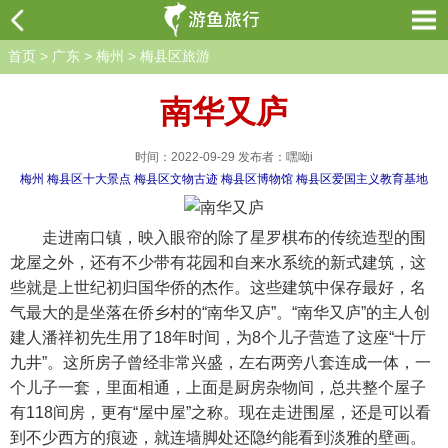
首页
>
广东
>
梅州
>
梅县区旅游
南华又庐
时间：2022-09-29 发布者：嘿呦i
梅州
梅县区十大景点
梅县区文物古迹
梅县区博物馆
梅县区爱国主义教育基地
走进南口镇，映入眼帘的除了星罗棋布的传统造型的围
龙屋之外，还有不少带有花园和自来水系统的新式建筑，这
些就是上世纪初归国华侨的杰作。这些建筑中保存最好，名
气最大的是坐落在侨乡村的“南华又庐”。“南华又庐”的主人创
建人潘祥初先生用了18年时间，为8个儿子营造了这座“十厅
九井”。这所房子曾经非常兴盛，左右两旁八套连成一体，一
个儿子一套，里面相通，上面是厨房杂物间，总共整个屋子
有118间房，更有“屋中屋”之称。现在走进围屋，还是可以看
到不少西方的痕迹，就连墙脚处还隐约能看到淡雅的壁画。