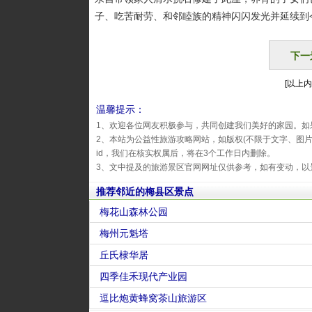
子、吃苦耐劳、和邻睦族的精神闪闪发光并延续到
下一
[以上内
温馨提示：
1、欢迎各位网友积极参与，共同创建我们美好的家园。如
2、本站为公益性旅游攻略网站，如版权(不限于文字、图
id，我们在核实权属后，将在3个工作日内删除。
3、文中提及的旅游景区官网网址仅供参考，如有变动，以
推荐邻近的梅县区景点
梅花山森林公园
梅州元魁塔
丘氏棣华居
四季佳禾现代产业园
逗比炮黄蜂窝茶山旅游区