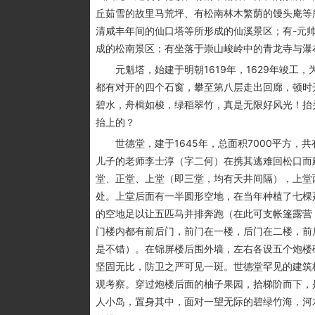
丘茹雪的故里马荒坪、有松南林木繁荫的馒头庵等
清咸丰年间的仙口塔等所形成的仙溪景区；有-元帅
成的松南景区；有坐落于崇山峻岭中的青龙寺与瀑
元魁塔，始建于明朝1619年，1629年竣工
都有对开的四个石窗，攀至第八层走出回廊，顿时
碧水，舟楫如梭，绿稻翠竹，真是无限好风光！抬
抬上的？
世德堂，建于1645年，总面积7000平方，共有
儿子的老师李士淳（字二何）在携其逃难回松口而
堂、正堂、上堂（即三堂，均有天井间隔），上堂
处。上堂后面有一半圆形空地，在当年种植了七棵
的空地足以让五匹马并排奔跑（在此可支帐篷露营
门楼内都有前后门，前门在一楼，后门在二楼，前
是不错）。在锦屏楼后围外墙，左右各设五个炮楼
坚固无比，防卫之严可见一斑。世德堂罕见的建筑
观考察。穿过炮楼后面的柚子果园，拾梯阶而下，
人小岛，置身其中，面对一望无际的碧绿竹海，河