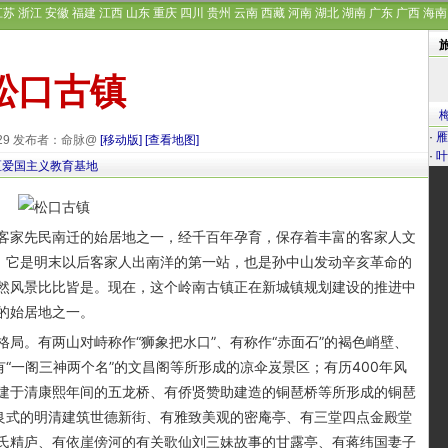
江苏
浙江
安徽
福建
江西
山东
重庆
四川
贵州
云南
西藏
河南
湖北
湖南
广东
广西
海南
松口古镇
·
雁
-29 发布者：命脉@
[移动版]
[查看地图]
·
叶
区爱国主义教育基地
家先民南迁的始居地之一，经千百年孕育，保存着丰富的客家人文
名，它是明末以后客家人出南洋的第一站，也是孙中山发动辛亥革命的
然风景比比皆是。现在，这个岭南古镇正在新城镇规划建设的推进中
的始居地之一。
。有两山对峙称作“狮象把水口”、有称作“赤面石”的褐色峭壁、
有“一阁三神两个名”的文昌阁等所形成的凉伞岌景区；有历400年风
建于清康熙年间的五龙桥、有侨贤赞助建造的铜琶桥等所形成的铜琶
改良式的明清建筑世德新街、有雅致美观的密庵亭、有三堂四点金殿堂
氏精庐、有依崖傍河的有关歌仙刘三妹故事的甘露亭、有蒋纬国妻子