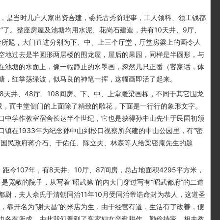
初，是当时几户人家出资合建，委托古秀阶理事，工人领料、领工钱都
”了。整座房屋及池塘均用水泥、花岗石建造，共有10天井、9厅、
汝珍所题，大门直进分别为下、中、上三个厅堂，厅堂房梁上的画令人
空地过去是半圆形两层楼的围龙屋，屋后的果园，同样是半圆形，与
在池塘的水面上，像一幅静止的水墨画，忽然几只正番（客家话，体
塘，红掌荡绿波，似马良的神笔一挥，这幅画即活了起来。
8天井、48厅、108间房。下、中、上堂雕梁画栋，不同于其它围龙
派，而中堂侧门的上面除了精致的雕花，下面是一行行的象形文字。
口中学作教室宿舍长达半个世纪，它也是获得孙中山先生于民国初颁
镇在1933年为纪念孙中山到松口视察所兴建的中山公园里，有“密
庆国民政府蒋介石、于佑任、陈立夫、林森等人给梁密庵先生的题
107年，有8天井、10厅、87间房，总占地面积4295平方米，
是宽敞的院子，从写着“昭武第”的内大门穿过写有“昭武都府”的二道
尉，夫人佘氏于清朝同治11年10月受同治帝诰命封为恭人，这道圣
，靠开名为“谢天昌”的米店为生，由于经营有道，生活有了改善，便
也各有所成，由此我们看到了客家妇女辛勤耕作、勤俭持家、相夫教