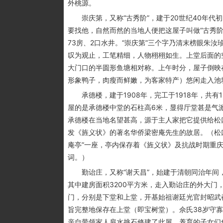
外桃源。
崇庆第，又称“古秀阶”，建于20世纪40年代
要找他，自然而然的当地人便把这屋子叫做“古秀阶
73房、2口水井。“崇庆第”三个字乃清末榜眼朱
叹为观止，工笔精细，人物栩栩如生。上堂后面的
大门口的半圆形鱼塘相对称。上午时分，屋子倒映
形象鸭子，肉瘦而鲜嫩，为客家特产）悠闲走入池
承德楼，建于1908年，完工于1918年，共有1
屋的是承德楼中堂的石柱高6米，显得厅堂甚是气
承德楼在当地名望甚高，源于主人家把它提供给松
发《旌义状》的著名华侨梁密庵先生的故居。（松口
庵亭”一座，亭内保存着《旌义状》及抗战时期重
词。）
勤诒庄，又称“谢天昌”，始建于清朝同治年间，距今
其中建房面积3200平方米，走入勤诒庄的外大门，
门，分别是下堂和上堂，开基始祖谢廷光官封昭武都
旨完整地保存在上堂（即宝树堂）。佘氏38岁守寡
亲自带领家人肩水挑石修建了此屋，养育的子女们