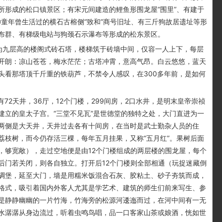
所形成的松口镇景区；有宋元间建造的鲤鱼形围龙屋“围里”、有建于
童年曾生活过的横石古榕侧“致和”商号旧址、有三斤狗故居遗址等形
布群、有梯级电站与狗颈石示瀑布等形成的松东景区。
，为九层高的楼阁式砖石塔，楼梯筑于砖墙中间，仅容一人上下，每层
开朗：凉山苍苍，梅水茫茫；古塔冲霄，意高气昂。白云悠悠，蓝天
头看那塔顶千斤重的铁葫芦，不禁令人感叹，在300多年前，是如何
72天井，36厅，12个门楼，299间房，2口水井，是明末皇帝崇祯
建立的皇太子宫。“三堂不见瓦”是世德堂的独特之处，大门直进为一
两侧是大天井，天井过去各有十间房，在当时是武士勤杂人员的住
荔枝树，而今仍存活三棵，每年五月挂果，又称“五月红”。果树后面
，够宽敞），走过空地便是由12个门楼组成的两层楼的围龙屋，每个
后门若关闭，则各自独立。打开后12个门楼则全部相通（玩捉迷藏倒
碉堡，延至大门，墙是用糯米饭混合石灰、胶粘土、砂子夯筑而成，
格式，吸引着国内外客人尤其是学艺术、建筑的师生们前来写生、参
是静静幽幽的一片竹海，竹海旁的松源河逶迤而过，在河中间有一无
水潺潺从身边流过，听着虫鸣鸟唱，品一口客家山茶或娘酒，恍如世