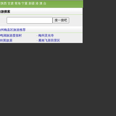
陕西
甘肃
青海
宁夏
新疆
港
澳
台
旅游搜索
梅州梅县区旅游推荐
鸣湖旅游度假村
·
梅州灵光寺
剑英故居
·
雁南飞茶田景区