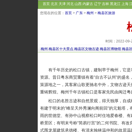
首页
北京
天津
河北
山西
内蒙古
辽宁
吉林
黑龙江
上海
您现在的位置：
首页
>
广东
>
梅州
>
梅县区旅游
时间：2022-09
梅州
梅县区十大景点
梅县区文物古迹
梅县区博物馆
梅县
有千年历史的松口古镇，建制早于梅州，它是客
资源。昔日粤东商贸重镇有着“自古不认州”的盛
策源地之一，其客家山歌更驰名中外，文物古迹天
重铸辉煌。梅州千年古镇松口是客家先民由闽迁粤
松口的名胜古迹和自然景观，得天独厚，自成格局
有建于明末的“峰呈天外秀澜向阁前回”的元魁塔，
雨的世德堂、有孙中山视察松口时住地爱春楼、有
桥景区；有明末号称“简易行宫”的二何书院、有
式围龙屋建筑承德楼、有清末翰林温仲和的故居温