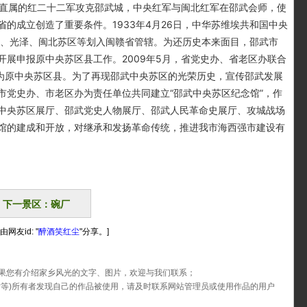
面军直属的红二十二军攻克邵武城，中央红军与闽北红军在邵武会师，使
的成立创造了重要条件。1933年4月26日，中华苏维埃共和国中央
武、光泽、闽北苏区等划入闽赣省管辖。为还历史本来面目，邵武市
展申报原中央苏区县工作。2009年5月，省党史办、省老区办联合
武为原中央苏区县。为了再现邵武中央苏区的光荣历史，宣传邵武发展
市党史办、市老区办为责任单位共同建立“邵武中央苏区纪念馆”，作
中央苏区展厅、邵武党史人物展厅、邵武人民革命史展厅、攻城战场
馆的建成和开放，对继承和发扬革命传统，推进我市海西强市建设有
下一景区：碗厂
网友id: "
醉酒笑红尘
"分享。]
果您有介绍家乡风光的文字、图片，欢迎与我们联系；
片等)所有者发现自己的作品被使用，请及时联系网站管理员或使用作品的用户