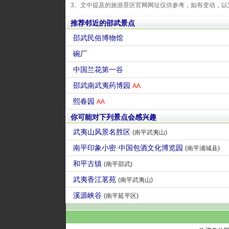
3、文中提及的旅游景区官网网址仅供参考，如有变动，以
推荐邻近的邵武景点
邵武民俗博物馆
碗厂
中国兰花第一谷
邵武南武夷药博园
AA
熙春园
AA
你可能对下列景点会感兴趣
武夷山风景名胜区
(南平武夷山)
南平印象小密·中国包酒文化博览园
(南平浦城县)
和平古镇
(南平邵武)
武夷香江茗苑
(南平武夷山)
溪源峡谷
(南平延平区)