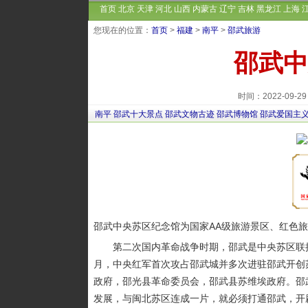
首页
北京
天津
河北
山西
内蒙古
辽宁
吉林
黑龙江
上海
您现在的位置：
首页
>
福建
>
南平
>
邵武旅游
邵武中
时间：2022-09-
南平
邵武十大景点
邵武文物古迹
邵武博物馆
邵武爱国主
邵武中央苏区纪念馆为国家AA级旅游景区、红色
第二次国内革命战争时期，邵武是中央苏区联接闽北
月，中央红军首次攻占邵武城并多次进驻邵武开创
政府，邵光县革命委员会，邵武县苏维埃政府。邵
发展，与闽北苏区连成一片，就必须打通邵武，开辟