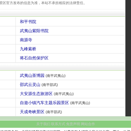
景区官方发布的信息为准，本站不承担相应的法律责任。
和平书院
武夷山紫阳书院
南源寺
九峰索桥
将石自然保护区
武夷山茶博园
(南平武夷山)
邵武云灵山
(南平邵武)
大安源生态旅游区
(南平武夷山)
自遊小镇汽车主题乐园景区
(南平武夷山)
天成奇峡景区
(南平邵武)
关于我们
联系方式
免责声明
网站合作