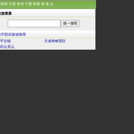
陕西
甘肃
青海
宁夏
新疆
港
澳
台
旅游搜索
南平邵武旅游推荐
平古镇
·
天成奇峡景区
武云灵山