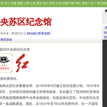
江苏
浙江
安徽
福建
江西
山东
重庆
四川
贵州
云南
西藏
河南
湖北
湖南
广东
广西
海南
央苏区纪念馆
·
和
29 发布者：醉酒笑红尘
[移动版]
[查看地图]
·
邵
义教育基地
旅游经典景区。
苏区的重要纽带。自1930年9月建立邵武党团小组，1931年6
苏区，支持邵武党组织建立苏维埃政权，先后建立了邵武特区苏维埃
武西面是赣南闽西中央革命根据地，东面是闽北苏区。中央苏区向东
一条战略通道。因此，从1931年至1932年的两年间，红一方面军