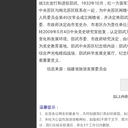
就3次攻打和进驻邵武。1932年10月，红一方
中央苏区与闽北苏区联系在一起，为中央苏区闽赣省
人民委员会第40次常会成立闽赣省，并决定将邵
委、市政府决定由市党史办、市老区办为责任单位开
转2009年5月4日中央党史研究室批复，认定邵
变化和发展环境。邵武市委、市政府研究决定，由
为党史教育基地。邵武中央苏区纪念馆内设：邵武
综合声光电模拟战场、邵武科学发展史展厅。纪念
着重要意义。
信息来源：福建省旅游发展委员会
[以上内容由
温馨提示：
1、欢迎各位网友积极参与，共同创建我们美好的家园。如
2、本站为公益性旅游攻略网站，如版权(不限于文字、图
id，我们在核实权属后，将在3个工作日内删除。