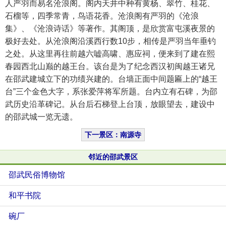
人严羽而易名沧浪阁。阁内天井中种有黄杨、翠竹、桂花、
石榴等，四季常青，鸟语花香。沧浪阁有严羽的《沧浪
集》、《沧浪诗话》等著作。其阁顶，是欣赏富屯溪夜景的
极好去处。从沧浪阁沿溪西行数10步，相传是严羽当年垂钓
之处。从这里再往前越六嘘高啸、惠应祠，便来到了建在熙
春园西北山巅的越王台。该台是为了纪念西汉初闽越王诸兄
在邵武建城立下的功绩兴建的。台墙正面中间题匾上的“越王
台”三个金色大字，系张爱萍将军所题。台内立有石碑，为邵
武历史沿革碑记。从台后石梯登上台顶，放眼望去，建设中
的邵武城一览无遗。
下一景区：南源寺
邻近的邵武景区
邵武民俗博物馆
和平书院
碗厂