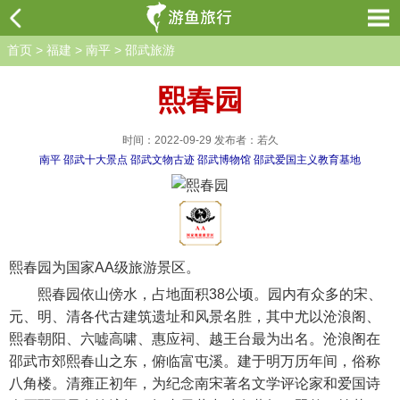
首页
>
福建
>
南平
>
邵武旅游
熙春园
时间：2022-09-29 发布者：若久
南平
邵武十大景点
邵武文物古迹
邵武博物馆
邵武爱国主义教育基地
熙春园为国家AA级旅游景区。
熙春园依山傍水，占地面积38公顷。园内有众多的宋、
元、明、清各代古建筑遗址和风景名胜，其中尤以沧浪阁、
熙春朝阳、六嘘高啸、惠应祠、越王台最为出名。沧浪阁在
邵武市郊熙春山之东，俯临富屯溪。建于明万历年间，俗称
八角楼。清雍正初年，为纪念南宋著名文学评论家和爱国诗