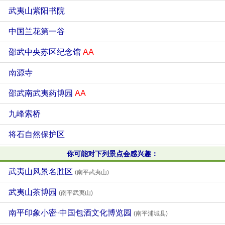
武夷山紫阳书院
中国兰花第一谷
邵武中央苏区纪念馆
AA
南源寺
邵武南武夷药博园
AA
九峰索桥
将石自然保护区
你可能对下列景点会感兴趣：
武夷山风景名胜区
(南平武夷山)
武夷山茶博园
(南平武夷山)
南平印象小密·中国包酒文化博览园
(南平浦城县)