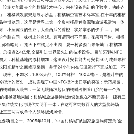
、设施功能最齐全的柑橘技术中心，内有设备先进的化验室，功能齐
厅，柑橘城发展规划展示沙盘，柑橘病虫害技术标本室,在十年的柑桔
品种博览园，这里是世界上第一个集柑橘品种资源和旅游观赏为一体
树，小至豌豆的金豆，大至西瓜的香橙，状如掌形的佛手……。同
纷争胜在同一株树上的奇观。真可谓同树不同果，花果可同树。柑橘
让你领略到：“览天下柑橘足不出园，观一树多姿百果争灿”；柑橘加
总投资2.4亿元,全部引进世界最先进的技术设备。目前5万吨NFC
增大，种植基地的原料增加，这里设计安装能力可安装50万吨鲜果榨
收阳光精华之颠峰期采摘，并于24小时内在低温运行下完成加工，不
榨、不加水，100%天然、100%鲜榨、100%纯正，是橙汁中的
冷橙汁的历史，成功实现了中国NFC橙汁出口零的突破；示范果园，
的橘树映入眼帘，一望无垠随坡起伏的橘树占据着山乡的每一个角
亩的柑橘基地果园；柑橘城旅游接待旅游设施也在不断完善中，建有三
风格集传统文化与现代文明于一体，在这可容纳数百人的大型烧烤场
让三三两两或单个人领略烧烤风情。
项目之一。2005年10月，“中国柑橘城”被国家旅游局评定为“全