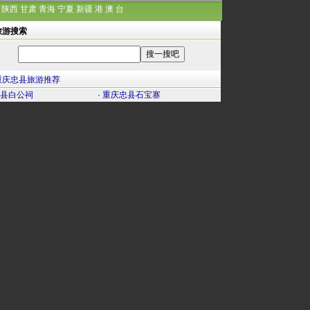
陕西
甘肃
青海
宁夏
新疆
港
澳
台
旅游搜索
重庆忠县旅游推荐
县白公祠
·
重庆忠县石宝寨