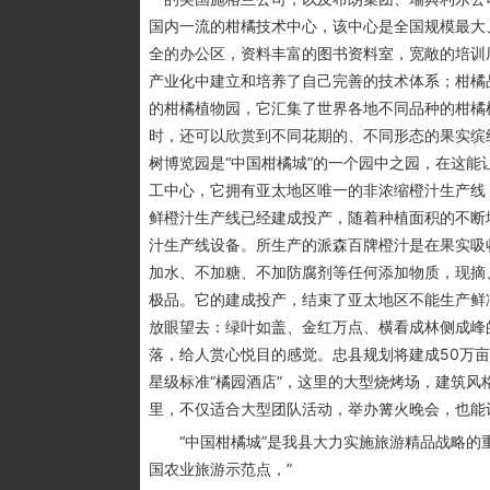
国内一流的柑橘技术中心，该中心是全国规模最大
全的办公区，资料丰富的图书资料室，宽敞的培训
产业化中建立和培养了自己完善的技术体系；柑橘
的柑橘植物园，它汇集了世界各地不同品种的柑橘
时，还可以欣赏到不同花期的、不同形态的果实缤
树博览园是“中国柑橘城”的一个园中之园，在这能
工中心，它拥有亚太地区唯一的非浓缩橙汁生产线，
鲜橙汁生产线已经建成投产，随着种植面积的不断
汁生产线设备。所生产的派森百牌橙汁是在果实吸
加水、不加糖、不加防腐剂等任何添加物质，现摘、现
极品。它的建成投产，结束了亚太地区不能生产鲜
放眼望去：绿叶如盖、金红万点、横看成林侧成峰
落，给人赏心悦目的感觉。忠县规划将建成50万
星级标准“橘园酒店”，这里的大型烧烤场，建筑
里，不仅适合大型团队活动，举办篝火晚会，也能
“中国柑橘城”是我县大力实施旅游精品战略的重要
国农业旅游示范点，”