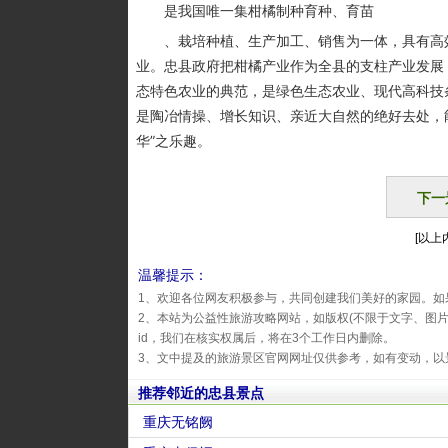
是我国唯一集柑橘制种育种、育苗
、栽培种植、生产加工、销售为一体，具有高效
业。忠县政府把柑橘产业作为全县的支柱产业发展
态特色农业的典范，是绿色生态农业、现代高科技
是陶冶情操、增长知识、亲近大自然的绝好去处，
华”之乐趣。
下一
[以上内
温馨提示：
1、欢迎各位网友积极参与，共同创建我们美好的家园。如
2、本站为公益性旅游攻略网站，如版权(不限于文字、图
id，我们在核实权属后，将在3个工作日内删除。
3、文中提及的旅游景区官网网址仅供参考，如有变动，以
推荐邻近的忠县景点
重庆无铭阙