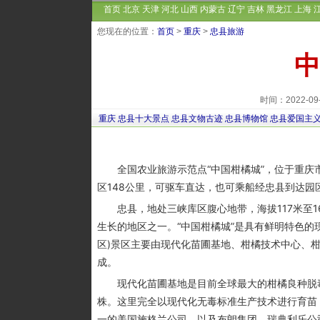
首页
北京
天津
河北
山西
内蒙古
辽宁
吉林
黑龙江
上海
您现在的位置：
首页
>
重庆
>
忠县旅游
中
时间：2022-0
重庆
忠县十大景点
忠县文物古迹
忠县博物馆
忠县爱国主
全国农业旅游示范点“中国柑橘城”，位于重庆
区148公里，可驱车直达，也可乘船经忠县到达园
忠县，地处三峡库区腹心地带，海拔117米至1
生长的地区之一。“中国柑橘城”是具有鲜明特色的
区)景区主要由现代化苗圃基地、柑橘技术中心、
成。
现代化苗圃基地是目前全球最大的柑橘良种脱毒容
株。这里完全以现代化无毒标准生产技术进行育苗
一的美国施格兰公司，以及布朗集团、瑞典利乐公