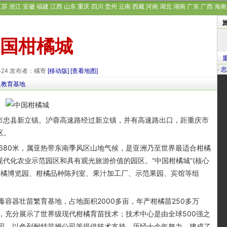
江苏
浙江
安徽
福建
江西
山东
重庆
四川
贵州
云南
西藏
河南
湖北
湖南
广东
广西
海南
国柑橘城
·
忠
9-24 发布者：橘寄
[移动版]
[查看地图]
义教育基地
市忠县新立镇。沪蓉高速路经过新立镇，并有高速路出口，距重庆市
区。
680米，属亚热带东南季风区山地气候，是亚洲乃至世界最适合柑橘
现代化农业示范园区和具有观光旅游价值的园区。“中国柑橘城”(核心
柑橘博览园、柑橘品种陈列室、果汁加工厂、示范果园、宾馆等组
器壮苗繁育基地，占地面积2000多亩，年产柑橘苗250多万
，充分展示了世界级现代柑橘育苗技术；技术中心是由全球500强之
司、以色列耐特菲姆公司等提供技术支持，历经十余年努力，建成了