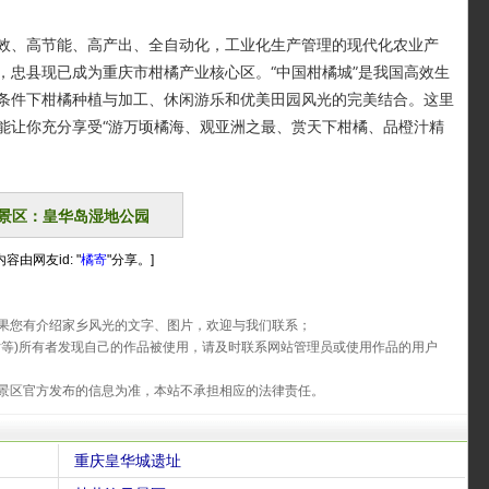
、高节能、高产出、全自动化，工业化生产管理的现代化农业产
，忠县现已成为重庆市柑橘产业核心区。“中国柑橘城”是我国高效生
条件下柑橘种植与加工、休闲游乐和优美田园风光的完美结合。这里
能让你充分享受“游万顷橘海、观亚洲之最、赏天下柑橘、品橙汁精
景区：皇华岛湿地公园
容由网友id: "
橘寄
"分享。]
果您有介绍家乡风光的文字、图片，欢迎与我们联系；
片等)所有者发现自己的作品被使用，请及时联系网站管理员或使用作品的用户
景区官方发布的信息为准，本站不承担相应的法律责任。
重庆皇华城遗址