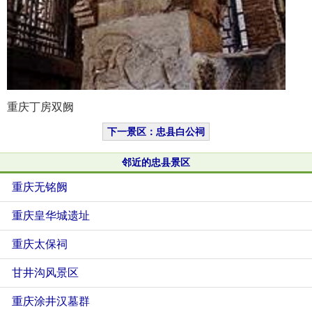
重庆丁房双阙
下一景区：忠县白公祠
邻近的忠县景区
重庆无铭阙
重庆皇华城遗址
重庆太保祠
甘井沟风景区
重庆涂井汉墓群