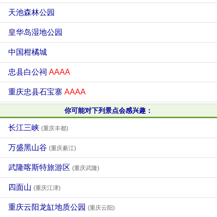
天池森林公园
皇华岛湿地公园
中国柑橘城
忠县白公祠
AAAA
重庆忠县石宝寨
AAAA
你可能对下列景点会感兴趣：
长江三峡
(重庆丰都)
万盛黑山谷
(重庆綦江)
武隆喀斯特旅游区
(重庆武隆)
四面山
(重庆江津)
重庆云阳龙缸地质公园
(重庆云阳)