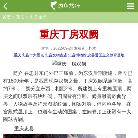
首页
>
重庆
>
忠县旅游
重庆丁房双阙
时间：2022-09-24 发布者：柠木
重庆
忠县十大景点
忠县文物古迹
忠县博物馆
忠县爱国主义教育基地
简介 在忠县东门外巴王庙前，为东汉后期所建，距今已
有1800余年，是我国现存汉阙之最。丁房双阙系庙祠阙，高
约7米，二阙分立东西，相距2米。所建阙上有重檐屋顶，两
层之间以双层石块堆砌，四周皆有浮雕。阙身雕满奇禽异
兽、人物故事及祥云图案纹饰，图案对称，但内容各异。在
宫殿式屋顶上，也雕有生动的图案，左阙脊顶上还塑有一大
圆球古刹。
重庆忠县