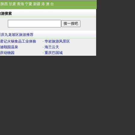
陕西
甘肃
青海
宁夏
新疆
港
澳
台
旅游搜索
重庆九龙坡区旅游推荐
君记火锅食品工业体验
·
华岩旅游风景区
迪颐园温泉
·
海兰云天
庆动物园
·
重庆巴国城