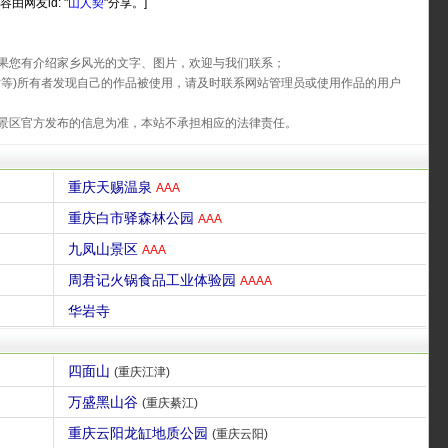
容由网友id: "
山人契
"分享。]
果您有介绍家乡风光的文字、图片，欢迎与我们联系；
片等)所有者发现自己的作品被使用，请及时联系网站管理员或使用作品的用户
景区官方发布的信息为准，本站不承担相应的法律责任。
重庆天赐温泉
AAA
重庆白市驿森林公园
AAA
九凤山景区
AAA
周君记火锅食品工业体验园
AAAA
华岩寺
四面山
(重庆江津)
万盛黑山谷
(重庆綦江)
重庆云阳龙缸地质公园
(重庆云阳)