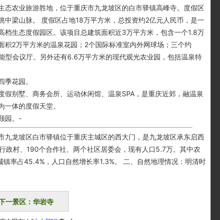
农业旅游胜地，位于重庆市九龙坡区的白市驿镇高峰寺。度假区
中梁山脉。 度假区占地18万平方米，总投资约2亿元人民币，是一
档生态度假园区。该项目总建筑面积近3万平方米，包含一个1.8万
面积2万平方米的温泉花园；2个国际标准室内外网球场；三个约
智能型会议厅。另外还有6.6万平方米的现代观光农业园，包括温泉特
四季花园。
假别墅、商务会所、运动休闲馆、温泉SPA，是重庆近郊，融温泉
为一体的度假天堂。
园。-
九龙坡区白市驿镇位于重庆主城区的西大门，是九龙坡区承东启西
行政村、190个合作社、两个社区居委会，现有人口5.7万。其中农
，城镇率占45.4%，人口自然增长率1.3%。 二、自然地理情况：明清时
下一景区：华岩寺