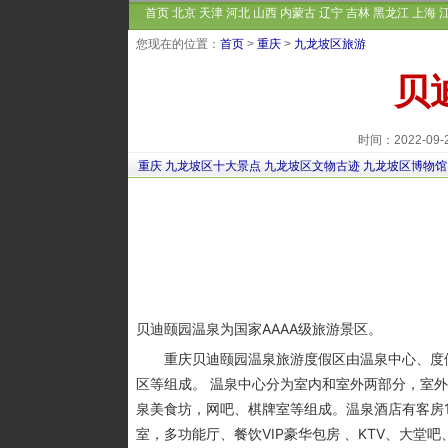
首页
北京
天津
河北
山西
内蒙古
辽宁
吉林
黑龙江
上海
您现在的位置：
首页
>
重庆
>
九龙坡区旅游
贝
时间：2022-09
重庆
九龙坡区十大景点
九龙坡区文物古迹
九龙坡区博物馆
贝迪颐园温泉为国家AAAA级旅游景区。
重庆贝迪颐园温泉旅游度假区由温泉中心、度假
区等组成。 温泉中心分为室内和室外两部分，室外
泉美食坊，网吧、棋牌室等组成。温泉酒店有客房
室，多功能厅、餐饮VIP豪华包房 、KTV、大堂