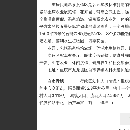
重庆贝迪温泉度假区是以五星级标准打造的生态
紧邻重庆农业展览馆、花卉园，背靠玄武山丘，远眺
个集温泉度假、温泉旅游、温泉观光农业为一体的高
平方米的按五星级标准修建的温泉酒店；一个占地
1500平方米的智能农业观光温室区；8个多功能
培农场、莲湖水生植物园、四季花园。
业园，包括温泉特培农场、莲湖水生植物园、
度假区配套有餐厅、联排度假别墅，临湖独栋度
开发、生态农业、休闲度假、健身养生和社交聚会
地址：重庆市九龙坡区白市驿镇农科大道贝迪颐
白市驿镇
一、行政区划和人口情况：重庆市
的中心交汇点。幅员面积52.3平方公里，辖十一个
村人口3.119万，城镇人口、流动人口2.5881万
代设驿站于此，物产丰富，商…… 详细++