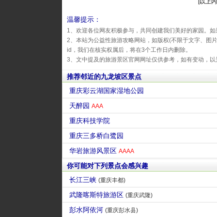
[以上内
温馨提示：
1、欢迎各位网友积极参与，共同创建我们美好的家园。如
2、本站为公益性旅游攻略网站，如版权(不限于文字、图
id，我们在核实权属后，将在3个工作日内删除。
3、文中提及的旅游景区官网网址仅供参考，如有变动，以
推荐邻近的九龙坡区景点
重庆彩云湖国家湿地公园
天醉园
AAA
重庆科技学院
重庆三多桥白鹭园
华岩旅游风景区
AAAA
你可能对下列景点会感兴趣
长江三峡
(重庆丰都)
武隆喀斯特旅游区
(重庆武隆)
彭水阿依河
(重庆彭水县)