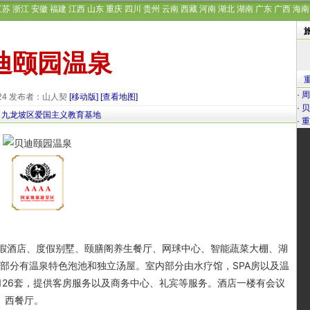
江苏
浙江
安徽
福建
江西
山东
重庆
四川
贵州
云南
西藏
河南
湖北
湖南
广东
广西
海南
迪颐园温泉
·
周
-24 发布者：山人契
[移动版]
[查看地图]
·
贝
九龙坡区爱国主义教育基地
·
重
酒店、度假别墅、颐膳阁养生餐厅、网球中心、智能蔬菜大棚、湖
部分有温泉特色泡池和独立汤屋。室内部分由水疗馆，SPA房以及温
126套，提供客房服务以及商务中心、礼宾等服务。酒店一楼有会议
吧、西餐厅。