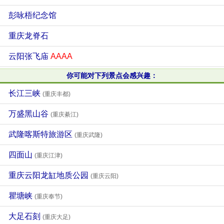
彭咏梧纪念馆
重庆龙脊石
云阳张飞庙
AAAA
你可能对下列景点会感兴趣：
长江三峡
(重庆丰都)
万盛黑山谷
(重庆綦江)
武隆喀斯特旅游区
(重庆武隆)
四面山
(重庆江津)
重庆云阳龙缸地质公园
(重庆云阳)
瞿塘峡
(重庆奉节)
大足石刻
(重庆大足)