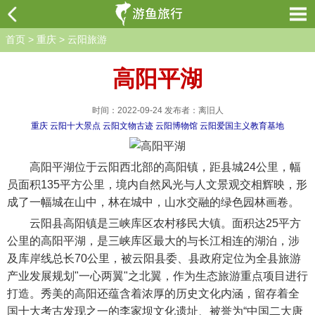
首页
>
重庆
>
云阳旅游
高阳平湖
时间：2022-09-24 发布者：离旧人
重庆
云阳十大景点
云阳文物古迹
云阳博物馆
云阳爱国主义教育基地
高阳平湖位于云阳西北部的高阳镇，距县城24公里，幅
员面积135平方公里，境内自然风光与人文景观交相辉映，形
成了一幅城在山中，林在城中，山水交融的绿色园林画卷。
云阳县高阳镇是三峡库区农村移民大镇。面积达25平方
公里的高阳平湖，是三峡库区最大的与长江相连的湖泊，涉
及库岸线总长70公里，被云阳县委、县政府定位为全县旅游
产业发展规划"一心两翼"之北翼，作为生态旅游重点项目进行
打造。秀美的高阳还蕴含着浓厚的历史文化内涵，留存着全
国十大考古发现之一的李家坝文化遗址、被誉为“中国二大唐