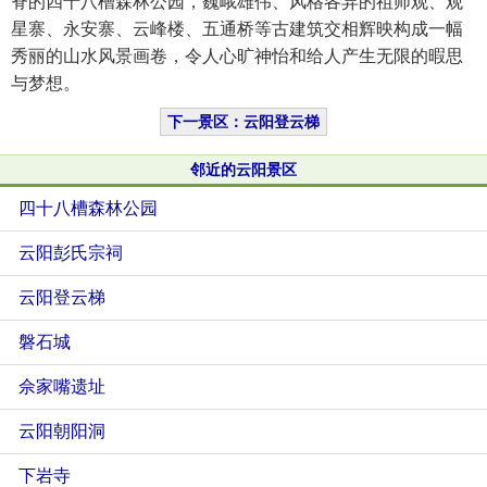
脊的四十八槽森林公园，巍峨雄伟、风格各异的祖师观、观
星寨、永安寨、云峰楼、五通桥等古建筑交相辉映构成一幅
秀丽的山水风景画卷，令人心旷神怡和给人产生无限的暇思
与梦想。
下一景区：云阳登云梯
邻近的云阳景区
四十八槽森林公园
云阳彭氏宗祠
云阳登云梯
磐石城
佘家嘴遗址
云阳朝阳洞
下岩寺