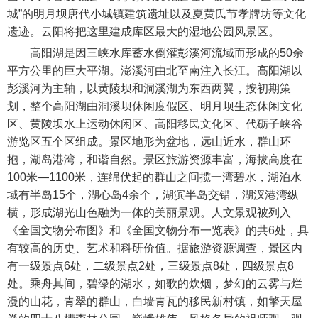
城”的明月坝唐代小城镇建筑遗址以及夏黄氏节孝牌坊等文化
遗迹。云阳将把这里建成库区最大的湿地公园风景区。
高阳湖是因三峡水库蓄水倒灌彭溪河流域而形成的50余
平方公里的巨大平湖。澎溪河由北至南注入长江。高阳湖以
彭溪河为主轴，以黄陵坝和洞溪湖为东西两翼，按初期策
划，整个高阳湖由洞溪坝休闲度假区、明月坝生态休闲文化
区、黄陵坝水上运动休闲区、高阳移民文化区、代砺子峡谷
游览区五个区组成。景区地形为盆地，远山近水，群山环
抱，湖岛港湾，和谐自然。景区旅游资源丰富，海拔高度在
100米—1100米，连绵伏起的群山之间揽一湾碧水，湖泊水
域有半岛15个，湖心岛4余个，湖滨半岛交错，湖汊港湾纵
横，形成湖光山色融为一体的美丽景观。人文景观被列入
《全国文物分布图》和《全国文物分布一览表》的共6处，具
有较高的历史、艺术和科研价值。据旅游资源调查，景区内
有一级景点6处，二级景点2处，三级景点8处，四级景点8
处。乘舟其间，碧绿的湖水，如歌的炊烟，梦幻的云雾与烂
漫的山花，青翠的群山，白墙青瓦的移民新村镇，如擎天屋