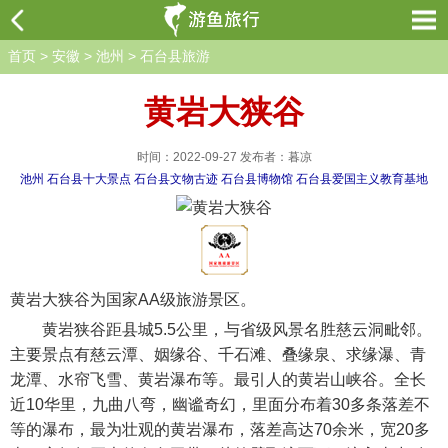
首页
>
安徽
>
池州
>
石台县旅游
黄岩大狭谷
时间：2022-09-27 发布者：暮凉
池州
石台县十大景点
石台县文物古迹
石台县博物馆
石台县爱国主义教育基地
黄岩大狭谷为国家AA级旅游景区。
黄岩狭谷距县城5.5公里，与省级风景名胜慈云洞毗邻。
主要景点有慈云潭、姻缘谷、千石滩、叠缘泉、求缘瀑、青
龙潭、水帘飞雪、黄岩瀑布等。最引人的黄岩山峡谷。全长
近10华里，九曲八弯，幽谧奇幻，里面分布着30多条落差不
等的瀑布，最为壮观的黄岩瀑布，落差高达70余米，宽20多