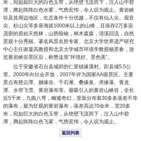
米，宛如如巨大的白色玉带，从绝壁飞流而下，注入山中碧
潭，腾起阵阵白色水雾，气势宏伟，令人叹为观止。黄岩峡
谷及其周边地区，生态条件十分优越，不仅有仙人尖、观音
尖、杉山尖等多座海拔1000米以上的山峰，且保存2万多亩
茂密的原始天然林，山势险峻，林木森森，清溪回流，自然
景观十分秀丽。著名风景名胜专家、北京大学世界遗产研究
中心主任谢凝高教授和北京大学城市环境学教授杨景春，游
览黄岩峡谷景区后，称赞这里"环境好、景色美"。
位于安徽省石台县城郊的仁里镇缘溪村。距县城5.5公
里。2000年向社会开放，2007年评为国家AA级景区。主要
景点有慈云潭、姻缘谷、千石滩、叠缘泉、求缘瀑、青龙
潭、水帘飞雪、黄岩瀑布等。最吸引人的黄岩山峡谷，全长
近5千米，九曲八弯，幽谧奇幻，里面分布着30多条落差不等
的瀑布，最为壮观的黄岩瀑布，落差高达70余米，宽20多
米，宛如巨大的白色玉带，从绝壁飞流而下，注入山中碧
潭，腾起阵阵白色飞雾，气势宏伟，令人叹为观止。
返回列表