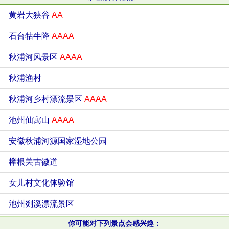
黄岩大狭谷
AA
石台牯牛降
AAAA
秋浦河风景区
AAAA
秋浦渔村
秋浦河乡村漂流景区
AAAA
池州仙寓山
AAAA
安徽秋浦河源国家湿地公园
榉根关古徽道
女儿村文化体验馆
池州剡溪漂流景区
你可能对下列景点会感兴趣：