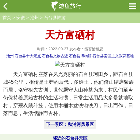
首页
>
安徽
>
池州
>
石台县旅游
天方富硒村
时间：2022-09-27 发布者：能否治相思
池州
石台县十大景点
石台县文物古迹
石台县博物馆
石台县爱国主义教育基地
天方富硒村座落在风光秀丽的石台县珂田乡，距石台县
城45公里，相传是王莽的后代，多姓王，他们倚山结庐聚族
而居，恪守祖先古训，世代厮守大山种茶为来，村民们至今
仍保持着原始古朴的生活习惯，日常生活用品大多是就地取
村，穿蓑衣戴斗笠，使用木桶木盆铁锄铁刀，日出而作，日
落而息，生活恬静而古朴。
下一景区：秋浦河风景区
邻近的石台县景区