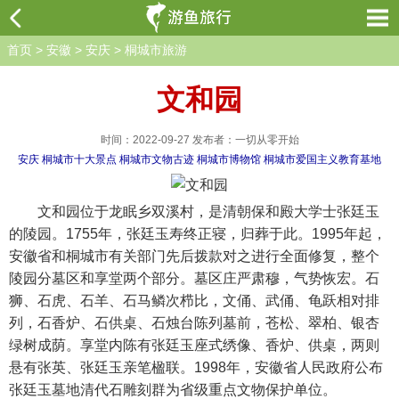
首页
>
安徽
>
安庆
>
桐城市旅游
文和园
时间：2022-09-27 发布者：一切从零开始
安庆
桐城市十大景点
桐城市文物古迹
桐城市博物馆
桐城市爱国主义教育基地
文和园位于龙眠乡双溪村，是清朝保和殿大学士张廷玉
的陵园。1755年，张廷玉寿终正寝，归葬于此。1995年起，
安徽省和桐城市有关部门先后拨款对之进行全面修复，整个
陵园分墓区和享堂两个部分。墓区庄严肃穆，气势恢宏。石
狮、石虎、石羊、石马鳞次栉比，文俑、武俑、龟跃相对排
列，石香炉、石供桌、石烛台陈列墓前，苍松、翠柏、银杏
绿树成荫。享堂内陈有张廷玉座式绣像、香炉、供桌，两则
悬有张英、张廷玉亲笔楹联。1998年，安徽省人民政府公布
张廷玉墓地清代石雕刻群为省级重点文物保护单位。