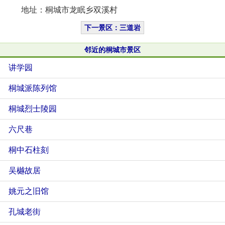
地址：桐城市龙眠乡双溪村
下一景区：三道岩
邻近的桐城市景区
讲学园
桐城派陈列馆
桐城烈士陵园
六尺巷
桐中石柱刻
吴樾故居
姚元之旧馆
孔城老街