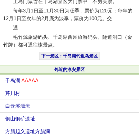
上岛门票含在千岛湖景区大门票中，不另买票。
每年3月1日至11月30日为旺季，票价为120元；每年的
12月1日至次年的2月底为淡季，票价为100元。交
通
毛竹源旅游码头、千岛湖西园旅游码头、隧道洞口（金
竹牌）都可通往该景点。
下一景区：千岛湖钓鱼岛景区
邻近的淳安景区
千岛湖
AAAAA
芹川村
白云溪漂流
铜山铜矿遗址
方腊起义遗址方腊洞