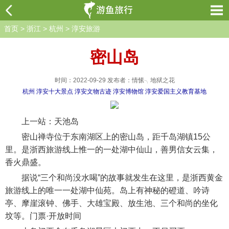
首页
>
浙江
>
杭州
>
淳安旅游
密山岛
时间：2022-09-29 发布者：情愫╮地狱之花
杭州
淳安十大景点
淳安文物古迹
淳安博物馆
淳安爱国主义教育基地
上一站：天池岛
密山禅寺位于东南湖区上的密山岛，距千岛湖镇15公
里。是浙西旅游线上惟一的一处湖中仙山，善男信女云集，
香火鼎盛。
据说“三个和尚没水喝”的故事就发生在这里，是浙西黄金
旅游线上的唯一一处湖中仙苑。岛上有神秘的磴道、吟诗
亭、摩崖滚钟、佛手、大雄宝殿、放生池、三个和尚的坐化
坟等。门票·开放时间