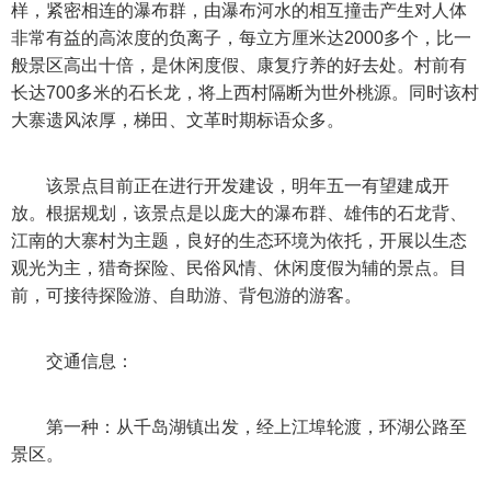
样，紧密相连的瀑布群，由瀑布河水的相互撞击产生对人体
非常有益的高浓度的负离子，每立方厘米达2000多个，比一
般景区高出十倍，是休闲度假、康复疗养的好去处。村前有
长达700多米的石长龙，将上西村隔断为世外桃源。同时该村
大寨遗风浓厚，梯田、文革时期标语众多。
该景点目前正在进行开发建设，明年五一有望建成开
放。根据规划，该景点是以庞大的瀑布群、雄伟的石龙背、
江南的大寨村为主题，良好的生态环境为依托，开展以生态
观光为主，猎奇探险、民俗风情、休闲度假为辅的景点。目
前，可接待探险游、自助游、背包游的游客。
交通信息：
第一种：从千岛湖镇出发，经上江埠轮渡，环湖公路至
景区。