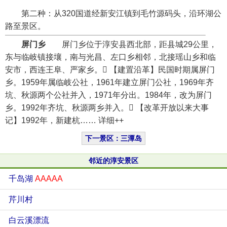
第二种：从320国道经新安江镇到毛竹源码头，沿环湖公
路至景区。
屏门乡
屏门乡位于淳安县西北部，距县城29公里，
东与临岐镇接壤，南与光昌、左口乡相邻，北接瑶山乡和临
安市，西连王阜、严家乡。 【建置沿革】民国时期属屏门
乡。1959年属临岐公社，1961年建立屏门公社，1969年齐
坑、秋源两个公社并入，1971年分出。1984年，改为屏门
乡。1992年齐坑、秋源两乡并入。 【改革开放以来大事
记】1992年，新建杭…… 详细++
下一景区：三潭岛
邻近的淳安景区
千岛湖
AAAAA
芹川村
白云溪漂流