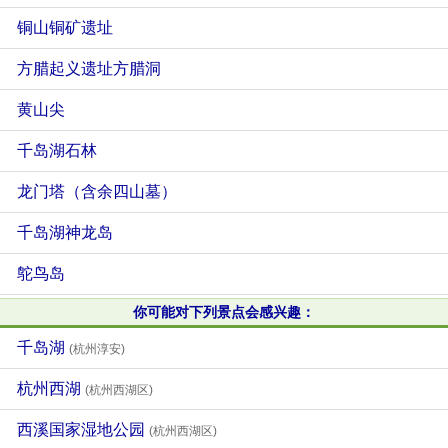
铜山铜矿遗址
方腊起义遗址方腊洞
黄山尖
千岛湖石林
龙门塔（含余四山墓）
千岛湖神龙岛
鸵鸟岛
你可能对下列景点会感兴趣：
千岛湖
(杭州淳安)
杭州西湖
(杭州西湖区)
西溪国家湿地公园
(杭州西湖区)