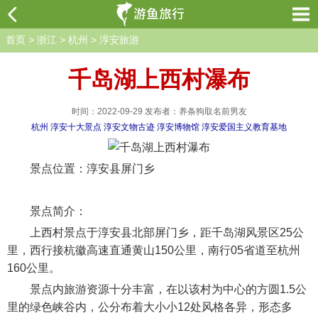
首页
>
浙江
>
杭州
>
淳安旅游
千岛湖上西村瀑布
时间：2022-09-29 发布者：养条狗取名前男友
杭州
淳安十大景点
淳安文物古迹
淳安博物馆
淳安爱国主义教育基地
景点位置：淳安县屏门乡
景点简介：
上西村景点于淳安县北部屏门乡，距千岛湖风景区25公
里，西行接杭徽高速直通黄山150公里，南行05省道至杭州
160公里。
景点内旅游资源十分丰富，在以该村为中心的方圆1.5公
里的绿色峡谷内，公分布着大小小12处风格各异，形态多