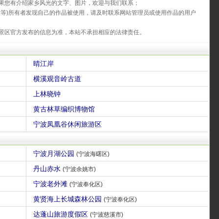
果您有介绍家乡风光的文字、图片，欢迎与我们联系；
片等)所有者发现自己的作品被使用，请及时联系网站管理员或使用作品的用户
景区官方发布的信息为准，本站不承担相应的法律责任。
晴江岸
横溪观音岭古道
上林晓钟
黄古林草编织博物馆
宁波凤凰谷休闲旅游区
宁波月湖公园
(宁波海曙区)
丹山赤水
(宁波余姚市)
宁波老外滩
(宁波奉化区)
黄贤海上长城森林公园
(宁波奉化区)
达蓬山旅游度假区
(宁波慈溪市)