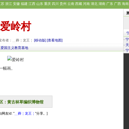
江苏
浙江
安徽
福建
江西
山东
重庆
四川
贵州
云南
西藏
河南
湖北
湖南
广东
广西
海南
爱岭村
·
宁
29 发布者：﹎葬￤龙王￤
[移动版]
[查看地图]
·
天
区爱国主义教育基地
·
宁
一幅画。
区：黄古林草编织博物馆
网友id: "
﹎葬￤龙王￤
"分享。]