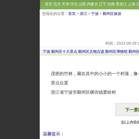
首页
北京
天津
河北
山西
内蒙古
辽宁
吉林
黑龙江
上海
您现在的位置：
首页
>
浙江
>
宁波
>
鄞州区旅游
时间：2022-09-
宁波
鄞州区十大景点
鄞州区文物古迹
鄞州区博物馆
鄞州
茂密的竹林，藏在其中的小小的一个村落，像
景点位置
浙江省宁波市鄞州区横街镇爱岭村
下一景
[以上内容由
温馨提示：