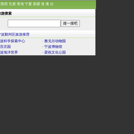
陕西
甘肃
青海
宁夏
新疆
港
澳
台
旅游搜索
宁波鄞州区旅游推荐
波科学探索中心
·
雅戈尔动物园
宫庄园
·
宁波博物馆
波海洋世界
·
梁祝文化公园