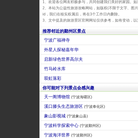
1、欢迎各位网友积极参与，共同创建我们美好的家园。如
2、本站为公益性旅游攻略网站，如版权(不限于文字、图
id，我们在核实权属后，将在3个工作日内删除。
3、文中提及的旅游景区官网网址仅供参考，如有变动，以
推荐邻近的鄞州区景点
宁波广福禅寺
外星人探秘嘉年华
启新绿色世界高尔夫
竹马岭水库
双虹落彩
你可能对下列景点会感兴趣
天一阁博物馆
(宁波海曙区)
溪口滕头生态旅游区
(宁波奉化区)
象山影视城
(宁波象山县)
宁波科学探索中心
(宁波鄞州区)
宁波海洋世界
(宁波鄞州区)