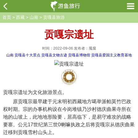
首页
>
西藏
>
山南
>
贡嘎县旅游
贡嘎宗遗址
时间：2022-09-06 发布者：魇腐
山南
贡嘎县十大景点
贡嘎县文物古迹
贡嘎县博物馆
贡嘎县爱国主义教育基地
贡嘎宗遗址为文化旅游景点。
原贡嘎宗最早建于元末明初西藏地方噶举派帕莫竹巴政
权时期。宗的办事机构设在今岗堆镇乃沙村德庆曲果寺所在
地的山坡上，此地地形险要，居高临下，是易守难攻的战略
要寨。公元17世纪第三世0喇嘛执政之后将贡嘎宗从德庆曲果
迁移到贡嘎雪村山头上。