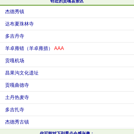
邻近的贡嘎县景区
杰德秀镇
达布夏珠林寺
多吉丹寺
羊卓雍错（羊卓雍措）
AAA
贡嘎机场
昌果沟文化遗址
贡嘎曲德寺
土丹热麦寺
多吉扎寺
杰德秀古镇
你可能对下列景点会感兴趣：