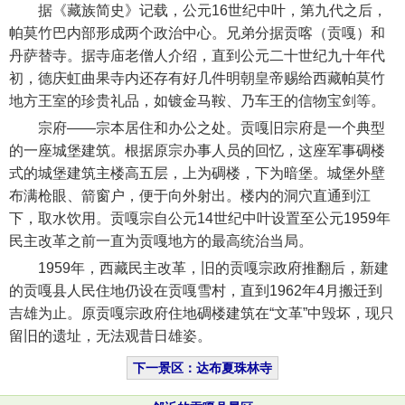
据《藏族简史》记载，公元16世纪中叶，第九代之后，
帕莫竹巴内部形成两个政治中心。兄弟分据贡喀（贡嘎）和
丹萨替寺。据寺庙老僧人介绍，直到公元二十世纪九十年代
初，德庆虹曲果寺内还存有好几件明朝皇帝赐给西藏帕莫竹
地方王室的珍贵礼品，如镀金马鞍、乃车王的信物宝剑等。
宗府——宗本居住和办公之处。贡嘎旧宗府是一个典型
的一座城堡建筑。根据原宗办事人员的回忆，这座军事碉楼
式的城堡建筑主楼高五层，上为碉楼，下为暗堡。城堡外壁
布满枪眼、箭窗户，便于向外射出。楼内的洞穴直通到江
下，取水饮用。贡嘎宗自公元14世纪中叶设置至公元1959年
民主改革之前一直为贡嘎地方的最高统治当局。
1959年，西藏民主改革，旧的贡嘎宗政府推翻后，新建
的贡嘎县人民住地仍设在贡嘎雪村，直到1962年4月搬迁到
吉雄为止。原贡嘎宗政府住地碉楼建筑在“文革”中毁坏，现只
留旧的遗址，无法观昔日雄姿。
下一景区：达布夏珠林寺