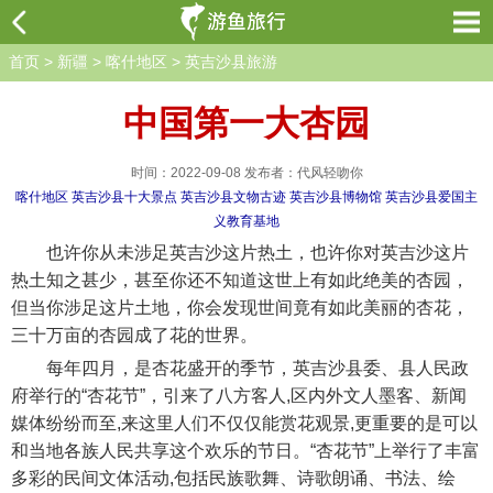
首页
>
新疆
>
喀什地区
>
英吉沙县旅游
中国第一大杏园
时间：2022-09-08 发布者：代风轻吻你
喀什地区
英吉沙县十大景点
英吉沙县文物古迹
英吉沙县博物馆
英吉沙县爱国主
义教育基地
也许你从未涉足英吉沙这片热土，也许你对英吉沙这片
热土知之甚少，甚至你还不知道这世上有如此绝美的杏园，
但当你涉足这片土地，你会发现世间竟有如此美丽的杏花，
三十万亩的杏园成了花的世界。
每年四月，是杏花盛开的季节，英吉沙县委、县人民政
府举行的“杏花节”，引来了八方客人,区内外文人墨客、新闻
媒体纷纷而至,来这里人们不仅仅能赏花观景,更重要的是可以
和当地各族人民共享这个欢乐的节日。“杏花节”上举行了丰富
多彩的民间文体活动,包括民族歌舞、诗歌朗诵、书法、绘