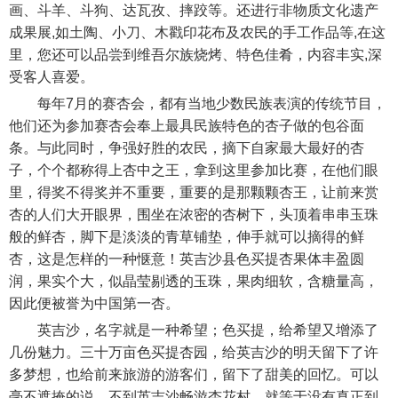
画、斗羊、斗狗、达瓦孜、摔跤等。还进行非物质文化遗产
成果展,如土陶、小刀、木戳印花布及农民的手工作品等,在这
里，您还可以品尝到维吾尔族烧烤、特色佳肴，内容丰实,深
受客人喜爱。
每年7月的赛杏会，都有当地少数民族表演的传统节目，
他们还为参加赛杏会奉上最具民族特色的杏子做的包谷面
条。与此同时，争强好胜的农民，摘下自家最大最好的杏
子，个个都称得上杏中之王，拿到这里参加比赛，在他们眼
里，得奖不得奖并不重要，重要的是那颗颗杏王，让前来赏
杏的人们大开眼界，围坐在浓密的杏树下，头顶着串串玉珠
般的鲜杏，脚下是淡淡的青草铺垫，伸手就可以摘得的鲜
杏，这是怎样的一种惬意！英吉沙县色买提杏果体丰盈圆
润，果实个大，似晶莹剔透的玉珠，果肉细软，含糖量高，
因此便被誉为中国第一杏。
英吉沙，名字就是一种希望；色买提，给希望又增添了
几份魅力。三十万亩色买提杏园，给英吉沙的明天留下了许
多梦想，也给前来旅游的游客们，留下了甜美的回忆。可以
毫不遮掩的说，不到英吉沙畅游杏花村，就等于没有真正到