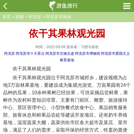
首页
>
新疆
>
阿克苏
>
阿克苏市旅游
依干其果林观光园
时间：2022-09-08 发布者：习惯与喜欢
阿克苏
阿克苏市十大景点
阿克苏市文物古迹
阿克苏市博物馆
阿克苏市爱国主义
教育基地
依干其果林观光园
依干其果林观光园位于阿克苏市城郊乡，建设规模为占
地3万亩林果基地，要建设成为集观光游览、万亩果园有24个
品种的瓜果，10余种果树已经挂果，可供采摘品尝鲜果，果
树作为农村科普知识培育。主要有门前区、雕塑、旅游接待
中心、景区管理中心、小型快餐式饮食中心、果品销售服务
部、旅客休息和鲜果品尝处等建设开发项目。还有奶牛养殖
基地，温室蔬菜大棚，蔬菜供给市区各大超市及菜店、菜市
场，满足了人们的需求，采取环保的经营方式，牲畜的粪便