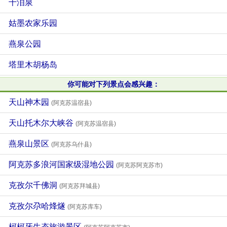
千泪泉
姑墨农家乐园
燕泉公园
塔里木胡杨岛
你可能对下列景点会感兴趣：
天山神木园
(阿克苏温宿县)
天山托木尔大峡谷
(阿克苏温宿县)
燕泉山景区
(阿克苏乌什县)
阿克苏多浪河国家级湿地公园
(阿克苏阿克苏市)
克孜尔千佛洞
(阿克苏拜城县)
克孜尔尕哈烽燧
(阿克苏库车)
柯柯牙生态旅游景区