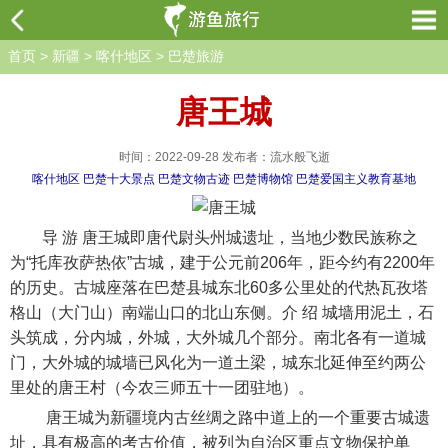
首页
>
新疆
>
喀什地区
>
巴楚旅游
唐王城
时间：2022-09-28 发布者：流水般飞逝
喀什地区
巴楚十大景点
巴楚文物古迹
巴楚博物馆
巴楚爱国主义教育基地
导 游 唐王城即唐代尉头州城遗址，当地少数民族称之
为“托库孜萨热依”古城，建于公元前206年，距今约有2200年
的历史。古城座落在巴楚县城东北60多公里处的代热瓦孜塔
格山（大门山）南端山口的北山东侧。介 绍 城墙用泥土，石
头筑成，分内城，外城，大外城几个部分。南北各有一道城
门，大外城的城墙已风化为一道土梁，城东北延伸至约两公
里处的唐王村（今农三师五十一团驻地）。
唐王城为新疆境内古丝绸之路中道上的一个重要古城遗
址，具有极高的考古价值，被列为自治区重点文物保护单