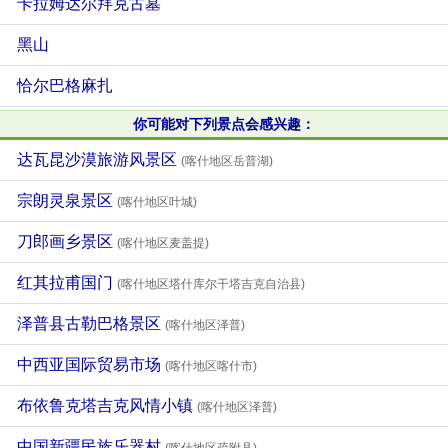
卡拉姆达尔拜克古墓
黑山
恰尔巴格麻扎
你可能对下列景点会感兴趣：
达瓦昆沙漠旅游风景区
(喀什地区岳普湖)
宗朗灵泉景区
(喀什地区叶城)
刀郎画乡景区
(喀什地区麦盖提)
红其拉甫国门
(喀什地区塔什库尔干塔吉克自治县)
泽普县古勒巴格景区
(喀什地区泽普)
中西亚国际贸易市场
(喀什地区喀什市)
布依鲁克塔吉克风情小镇
(喀什地区泽普)
中国新疆民族乐器村