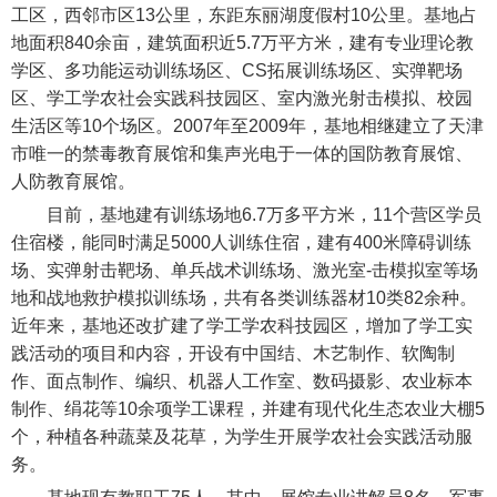
工区，西邻市区13公里，东距东丽湖度假村10公里。基地占
地面积840余亩，建筑面积近5.7万平方米，建有专业理论教
学区、多功能运动训练场区、CS拓展训练场区、实弹靶场
区、学工学农社会实践科技园区、室内激光射击模拟、校园
生活区等10个场区。2007年至2009年，基地相继建立了天津
市唯一的禁毒教育展馆和集声光电于一体的国防教育展馆、
人防教育展馆。
目前，基地建有训练场地6.7万多平方米，11个营区学员
住宿楼，能同时满足5000人训练住宿，建有400米障碍训练
场、实弹射击靶场、单兵战术训练场、激光室-击模拟室等场
地和战地救护模拟训练场，共有各类训练器材10类82余种。
近年来，基地还改扩建了学工学农科技园区，增加了学工实
践活动的项目和内容，开设有中国结、木艺制作、软陶制
作、面点制作、编织、机器人工作室、数码摄影、农业标本
制作、绢花等10余项学工课程，并建有现代化生态农业大棚5
个，种植各种蔬菜及花草，为学生开展学农社会实践活动服
务。