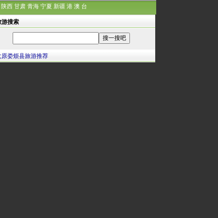
陕西
甘肃
青海
宁夏
新疆
港
澳
台
旅游搜索
太原娄烦县旅游推荐