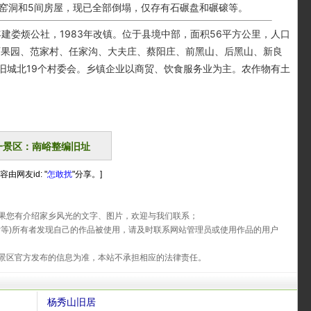
土窑洞和5间房屋，现已全部倒塌，仅存有石碾盘和碾磙等。
建娄烦公社，1983年改镇。位于县境中部，面积56平方公里，人口
、西果园、范家村、任家沟、大夫庄、蔡阳庄、前黑山、后黑山、新良
旧城北19个村委会。乡镇企业以商贸、饮食服务业为主。农作物有土
一景区：南峪整编旧址
容由网友id: "
怎敢扰
"分享。]
果您有介绍家乡风光的文字、图片，欢迎与我们联系；
片等)所有者发现自己的作品被使用，请及时联系网站管理员或使用作品的用户
景区官方发布的信息为准，本站不承担相应的法律责任。
杨秀山旧居