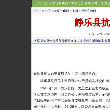
首页
北京
天津
河北
山西
内蒙古
辽宁
吉林
黑龙江
上海
您现在的位置：
首页
>
山西
>
太原
>
娄烦县旅游
静乐县抗
时间：2022-09
太原
娄烦县十大景点
娄烦县文物古迹
娄烦县博物馆
娄烦
静乐县抗日民主政府遗址为文化旅游景点。
静乐县抗日民主政府遗址位于娄烦县杜交曲镇
1940年1月，静乐县抗日民主政府在娄烦成立
活动在娄烦境内，游击办公，先后在娄烦村、蒲峪村
抗日民主政府与中共静乐县委驻扎在小白石村，八路
同驻扎在小白石村。9月26日，驻娄烦日军奔向