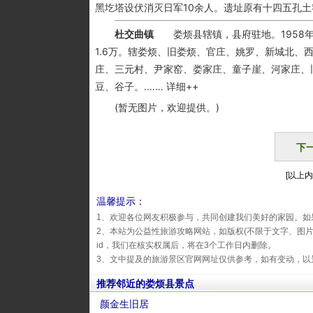
黑圪塔设伏消灭日军10余人。遗址原有十四五孔
杜交曲镇
娄烦县辖镇，县府驻地。1958年
1.6万。辖娄烦、旧娄烦、官庄、姚罗、新城北
庄、三元村、尹家窑、娄家庄、童子崖、河家庄、
豆、谷子。.…… 详细++
(暂无图片，欢迎提供。)
下
[以上内
温馨提示：
1、欢迎各位网友积极参与，共同创建我们美好的家园。如
2、本站为公益性旅游攻略网站，如版权(不限于文字、图
id，我们在核实权属后，将在3个工作日内删除。
3、文中提及的旅游景区官网网址仅供参考，如有变动，以
推荐邻近的娄烦县景点
颜金生旧居