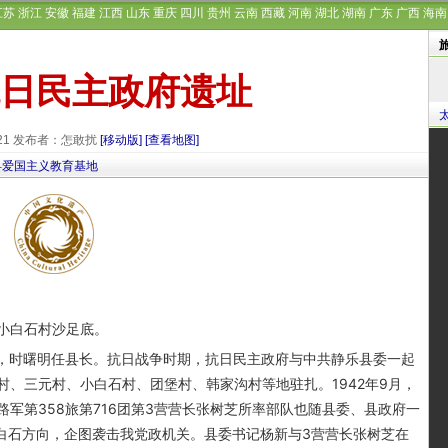
江苏
浙江
安徽
福建
江西
山东
重庆
四川
贵州
云南
西藏
河南
湖北
湖南
广东
广西
海南
日民主政府遗址
-21 发布者：怎敢扰
[移动版]
[查看地图]
县爱国主义教育基地
小白石村沙足底。
，时曙明任县长。抗日战争时期，抗日民主政府与中共静乐县委一起
、三元村、小白石村、团堡村、韩家沟村等地驻扎。1942年9月，
军第358旅第716团第3营营长张树芝所率部队也随县委、县政府一
大白石方向，企图袭击我党政机关。县委书记杨新与3营营长张树芝在