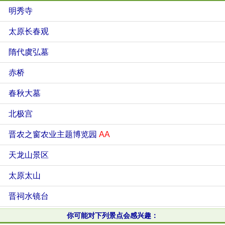
明秀寺
太原长春观
隋代虞弘墓
赤桥
春秋大墓
北极宫
晋农之窗农业主题博览园
AA
天龙山景区
太原太山
晋祠水镜台
你可能对下列景点会感兴趣：