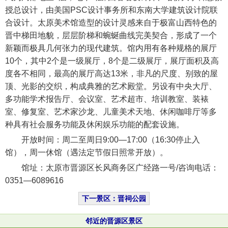
授总设计，由美国PSC设计事务所和东南大学建筑设计院联
合设计。太原美术馆造型的设计灵感来自于极富山西特色的
晋中梯田地貌，层层阶梯和蜿蜒曲线完美契合，形成了一个
新颖而极具几何张力的现代建筑。馆内用有各种规格的展厅
10个，其中2个是一级展厅，8个是二级展厅，展厅面积及高
度各不相同，最高的展厅高达13米，非凡的尺度、别致的屋
顶、光影的交织，构成典雅的艺术殿堂。另设有中央大厅、
多功能学术报告厅、会议室、艺术超市、培训教室、装裱
室、修复室、艺术家沙龙、儿童美术天地、休闲咖啡厅等多
种具有社会服务功能及休闲娱乐功能的配套设施。
开放时间：周二至周日9:00—17:00（16:30停止入
馆），周一休馆（遇法定节假日照常开放）。
馆址：太原市晋源区长风商务区广经路一号/咨询电话：
0351—6089616
下一景区：晋祠公园
邻近的晋源区景区